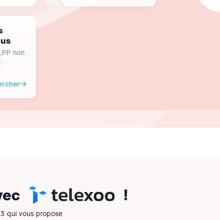
s
dus
 LPP non
t
ercher
vec
!
13 qui vous propose