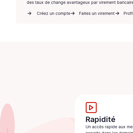
des
taux de change avantageux
par virement bancaire
Créez un compte
Faites un virement
Prof
Rapidité
Un accès rapide aux mei
experts dans les domai