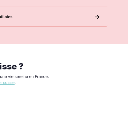
iliales
isse ?
une vie sereine en France.
er suisse
.