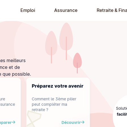
Emploi
Assurance
Retraite & Fin
es meilleurs
ance et de
e que possible.
Préparez votre avenir
ure
Comment le 3ème pilier
ssurance
peut compléter ma
Solut
retraite ?
facili
parer
Découvrir