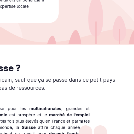
xpertise locale
sse ?
cain, sauf que ça se passe dans ce petit pays
pas de ressources.
ise pour les
multinationales
, grandes et
omie
est prospère et le
marché de l'emploi
rois fois plus élevés qu'en France et parmi les
 monde, la
Suisse
attire chaque année bon
rchent un travail pour
devenir frontaliers
.