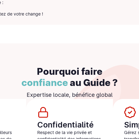
 :
itez de votre change !
Pourquoi faire
confiance
au Guide ?
Expertise locale, bénéfice global
Confidentialité
Sim
lleurs
Respect de la vie privée et
Gérez 
nes de
confidentialité des informations
transfr