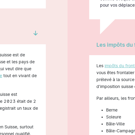
pour vos déplace
Les impôts du 
suisse est de
sse et les pays de
Les
impôts du front
qui veut dire que
vous êtes frontalie
se
tout en vivant de
prélevé à la source
d'imposition suisse
uisse est
Par ailleurs, les fr
re 2023 était de 2
egistrait un taux de
Berne
Soleure
Bâle-Ville
n Suisse, surtout
Bâle-Campag
rsonnel qualifié.