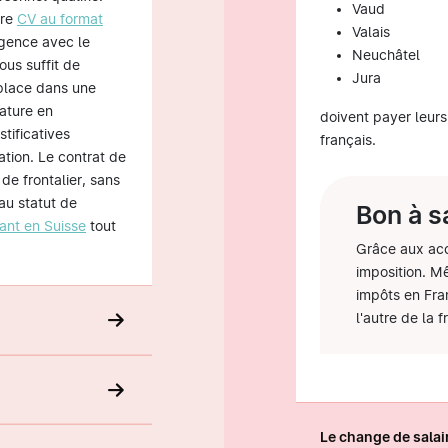
Vaud
tre
CV au format
Valais
rgence avec le
Neuchâtel
ous suffit de
Jura
 place dans une
ature en
doivent payer leurs
tificatives
français.
ation. Le contrat de
 de frontalier, sans
 au statut de
Bon à s
ant en Suisse
tout
Grâce aux acc
imposition. Mê
impôts en Fran
l'autre de la f
Le change de sala