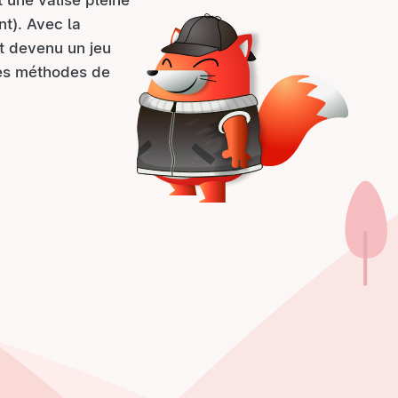
 une valise pleine
nt). Avec la
st devenu un jeu
tes méthodes de