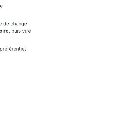
ge
ce de change
oire
, puis vire
préférentiel