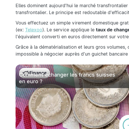
Elles dominent aujourd'hui le marché transfrontalier
transfrontalier. Le principe est redoutable d'efficacit
Vous effectuez un simple virement domestique grat
(ex:
Telexoo
). Le service applique le
taux de change
l'équivalent converti en euros directement sur vot
Grâce à la dématérialisation et leurs gros volumes, 
impossible à négocier auprès d'un guichet bancaire 
23 oct. 2020
Finance
Comment échanger les francs suisses
en euro ?