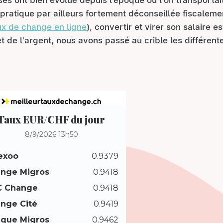
s ont bien évolué depuis l’époque où l'on transportait
ne pratique par ailleurs fortement déconseillée fiscaleme
x de change en ligne
), convertir et virer son salaire e
t de l'argent, nous avons passé au crible les différen