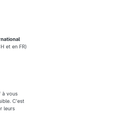
rnational
CH et en FR)
f à vous
ible. C'est
 leurs