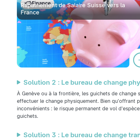
Finance
Rapatriement de Salaire Suisse vers la
France
Solution 2 : Le bureau de change ph
À Genève ou à la frontière, les guichets de change 
effectuer le change physiquement. Bien qu'offrant 
inconvénients : le risque permanent de vol d'espèc
guichets.
Solution 3 : Le bureau de change tran