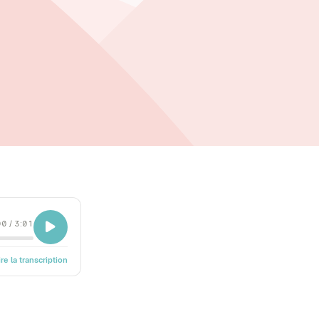
00
/
3:01
ire la transcription