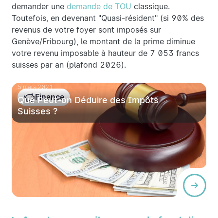
demander une
demande de TOU
classique.
Toutefois, en devenant "Quasi-résident" (si 90% des
revenus de votre foyer sont imposés sur
Genève/Fribourg), le montant de la prime diminue
votre revenu imposable à hauteur de 7 053 francs
suisses par an (plafond 2026).
5 mars 2021
Finance
Que Peut-on Déduire des Impôts
Suisses ?