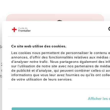
Ce site web utilise des cookies.
Souscrire un 3ème pilier est un bon moyen d’épargner sur l
long terme, y compris lorsqu’on est frontalier. En plus de
Les cookies nous permettent de personnaliser le contenu e
annonces, d'offrir des fonctionnalités relatives aux médias
posséder un complément de revenus en amont du 1er et
d'analyser notre trafic. Nous partageons également des in
2ème pilier suisse, le 3ème pilier permet (sous conditions)
sur l'utilisation de notre site avec nos partenaires de médi
de retirer ses avoirs en anticipé pour devenir propriétaire,
de publicité et d'analyse, qui peuvent combiner celles-ci a
informations que vous leur avez fournies ou qu'ils ont colle
travailleur indépendant ou encore pour mettre ses proches
de votre utilisation de leurs services.
à l’abri. Qu’importe la raison, il est essentiel d’être
accompagné par un expert pour choisir l'offre qui
correspond exactement à vos besoins et à votre statut
Afficher les 
fiscal.