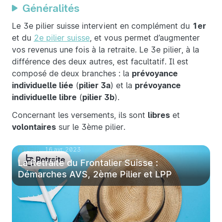
Généralités
Le 3e pilier suisse intervient en complément du
1er
et du
2e pilier suisse
, et vous permet d’augmenter
vos revenus une fois à la retraite. Le 3e pilier, à la
différence des deux autres, est facultatif. Il est
composé de deux branches : la
prévoyance
individuelle liée
(
pilier 3a
) et la
prévoyance
individuelle libre
(
pilier 3b
).
Concernant les versements, ils sont
libres
et
volontaires
sur le 3ème pilier.
3 min
16 avr. 2023
Retraite
La Retraite du Frontalier Suisse :
Démarches AVS, 2ème Pilier et LPP