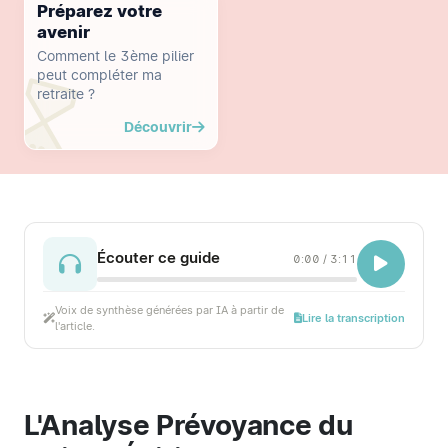
Préparez votre
avenir
Comment le 3ème pilier
peut compléter ma
retraite ?
Découvrir
Écouter ce guide
0:00
/
3:11
Voix de synthèse générées par IA à partir de
Lire la transcription
l'article.
L'Analyse Prévoyance du