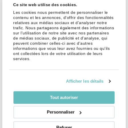
pénurie
Ce site web utilise des cookies.
Les cookies nous permettent de personnaliser le
Vous voulez devenir serveur/se en Suisse ? C’est le
contenu et les annonces, d'offrir des fonctionnalités
moment ! En effet, pour pallier ce manque de
relatives aux médias sociaux et d'analyser notre
trafic. Nous partageons également des informations
professionnels en hôtellerie-restauration, les gérants
sur l'utilisation de notre site avec nos partenaires
n’hésitent pas à assouplir certaines conditions de
de médias sociaux, de publicité et d'analyse, qui
travail : horaires plus flexibles, grilles salariales plus
peuvent combiner celles-ci avec d'autres
informations que vous leur avez fournies ou qu'ils
élevées, formations en accéléré, recrutement avec
ont collectées lors de votre utilisation de leurs
ou sans diplôme etc. C’est le moment de vous
services.
lancer !
Afficher les détails
Quel est le salaire en
hôtellerie restauration en
Tout autoriser
Suisse ?
Personnaliser
Les salaires dans l’hôtellerie restauration en Suisse
sont variables car la plupart des salaires peuvent
Refuser