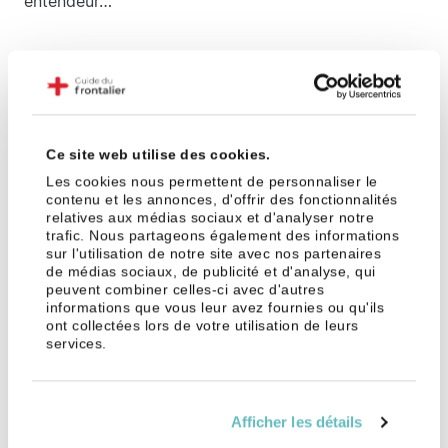
entendeur…
Domicilier son entreprise en
Suisse
Ce site web utilise des cookies.
Si vous avez choisi de domicilier votre entreprise en
Les cookies nous permettent de personnaliser le
Suisse, le Guide ne peut que vous donner raison ! Le
contenu et les annonces, d'offrir des fonctionnalités
marché du travail suisse est porteur, c’est un
relatives aux médias sociaux et d'analyser notre
indicateur pour les jeunes entrepreneurs qui créent
trafic. Nous partageons également des informations
sur l'utilisation de notre site avec nos partenaires
leur société en Suisse. Dans ce contexte, ils
de médias sociaux, de publicité et d'analyse, qui
multiplient ainsi leurs chances de réussite.
peuvent combiner celles-ci avec d'autres
informations que vous leur avez fournies ou qu'ils
ont collectées lors de votre utilisation de leurs
Choisir le bon emplacement pour
services.
domicilier son entreprise en Suisse
Le saviez-vous, en Helvétie différents parcs
Afficher les détails
technologiques sont regroupés par thématique à