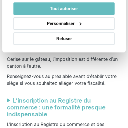
travers tout le territoire.
Tout autoriser
Ce qui veut dire que selon votre domaine d’activité
vous avez tout intérêt à domicilier le siège social de
Personnaliser
votre entreprise dans un emplacement où réside
déjà un écosystème similaire à votre projet.
Refuser
Effectivement, en Suisse, vous choisissez le canton
où installer votre siège social.
Cerise sur le gâteau, l’imposition est différente d’un
canton à l’autre.
Renseignez-vous au préalable avant d’établir votre
siège si vous souhaitez alléger votre fiscalité.
L’inscription au Registre du
commerce : une formalité presque
indispensable
L’inscription au Registre du commerce et des