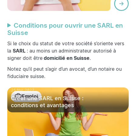
Conditions pour ouvrir une SARL en
Suisse
Si le choix du statut de votre société s’oriente vers
la
SARL
: au moins un administrateur autorisé à
signer doit être
domicilié en Suisse
.
Notez qu’il peut s’agir d’un avocat, d’un notaire ou
fiduciaire suisse.
25 févr. 2022
Emploi
Créer une SARL en Suisse :
conditions et avantages