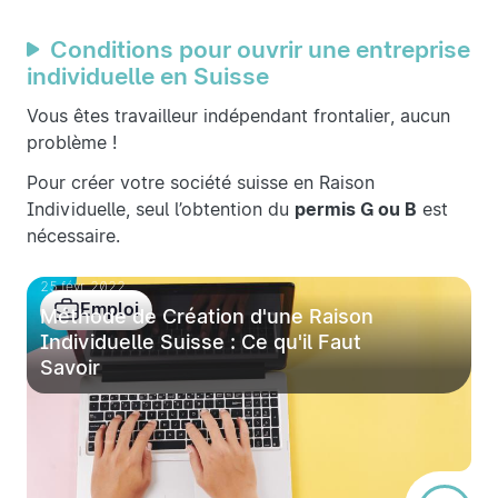
Conditions pour ouvrir une entreprise
individuelle en Suisse
Vous êtes travailleur indépendant frontalier, aucun
problème !
Pour créer votre société suisse en Raison
Individuelle, seul l’obtention du
permis G ou B
est
nécessaire.
25 févr. 2022
Emploi
Méthode de Création d'une Raison
Individuelle Suisse : Ce qu'il Faut
Savoir