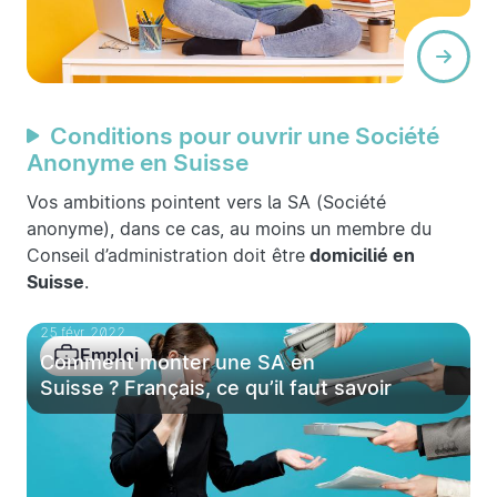
Conditions pour ouvrir une Société
Anonyme en Suisse
Vos ambitions pointent vers la SA (Société
anonyme), dans ce cas, au moins un membre du
Conseil d’administration doit être
domicilié en
Suisse
.
25 févr. 2022
Emploi
Comment monter une SA en
Suisse ? Français, ce qu’il faut savoir