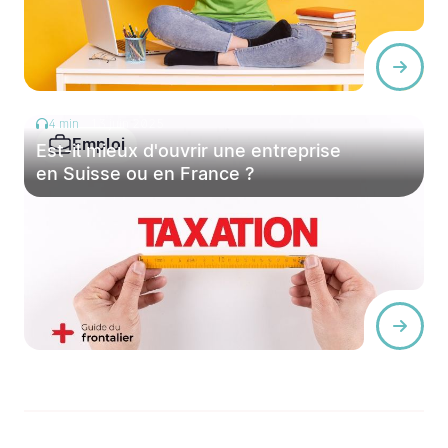
4 min
13 juin 2025
Emploi
Est-il mieux d'ouvrir une entreprise
en Suisse ou en France ?