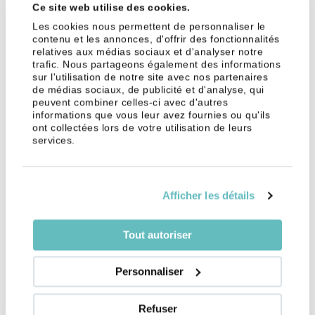
N
Ce site web utilise des cookies.
Les cookies nous permettent de personnaliser le
Pendant toute la durée de la procédure de demande
contenu et les annonces, d'offrir des fonctionnalités
d’asile, les requérants d’asile ont le droit de résider
relatives aux médias sociaux et d'analyser notre
sur le territoire suisse. Dans certaines conditions, ils
trafic. Nous partageons également des informations
sur l'utilisation de notre site avec nos partenaires
sont également autorisés à exercer une activité
de médias sociaux, de publicité et d'analyse, qui
lucrative. Ils doivent dans ce cas obtenir le livret N.
peuvent combiner celles-ci avec d'autres
Les demandeurs d’asile détenteurs de ce livret
informations que vous leur avez fournies ou qu'ils
ont collectées lors de votre utilisation de leurs
doivent obligatoirement demander une autorisation
services.
préalable avant de changer d’employeur.
Pour les étrangers admis
Afficher les détails
provisoirement : le livret F
Lorsqu’un demandeur d’asile ou un ressortissant
Tout autoriser
étranger reçoit une décision de renvoi ou
d’expulsion, mais que celle-ci est illicite ou ne peut
Personnaliser
être exécuté dans l’immédiat, la personne est «
admise provisoirement » par le
Secrétariat d’État
Refuser