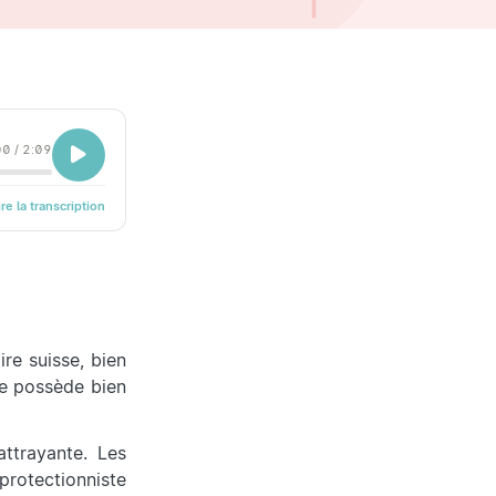
00
/
2:09
ire la transcription
ire suisse, bien
se possède bien
attrayante. Les
protectionniste