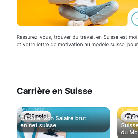
Rassurez-vous, trouver du travail en Suisse est moi
et votre lettre de motivation au modèle suisse, pou
Carrière en Suisse
15 déc. 2020
11 mars 
Emploi
Em
Calculer son Salaire brut
Le Mar
en net suisse
Suisse
du Mo