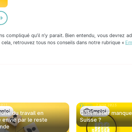
ns compliqué qu’il n’y parait. Bien entendu, vous devrez a
r cela, retrouvez tous nos conseils dans notre rubrique «
Em
2021
3 min
2 août 2023
ploi
Emploi
ché du travail en
Quel métier manque
 envié par le reste
Suisse ?
nde