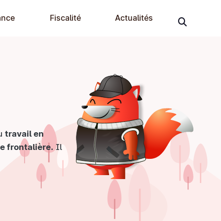
ance
Fiscalité
Actualités
du
travail en
e frontalière.
Il