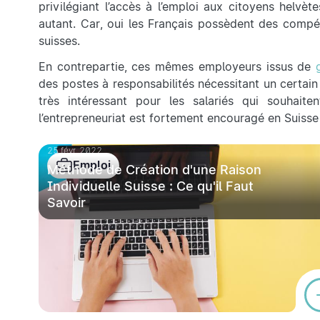
privilégiant l’accès à l’emploi aux citoyens helvèt
autant. Car, oui les Français possèdent des compét
suisses.
En contrepartie, ces mêmes employeurs issus de
des postes à responsabilités nécessitant un certain s
très intéressant pour les salariés qui souhaite
l’entrepreneuriat est fortement encouragé en Suisse 
25 févr. 2022
Emploi
Méthode de Création d'une Raison
Individuelle Suisse : Ce qu'il Faut
Savoir