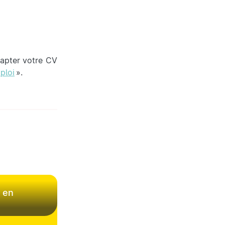
dapter votre CV
ploi
».
 en