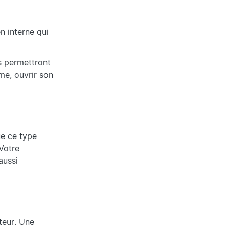
n interne qui
s permettront
me, ouvrir son
ue ce type
Votre
aussi
teur. Une