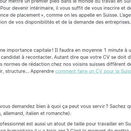
our mettre un premier pied dans le monde du travail en Suis
 Pour devenir intérimaire, il vous suffit de vous inscrire et 
ence de placement », comme on les appelle en Suisse. L’ag
tion de vos disponibilités et de la demande des entreprises
’une importance capitale ! Il faudra en moyenne 1 minute à 
 candidat à recontacter. Autant dire que votre CV se doit d
les normes de rédaction chez nos voisins suisses diffèrent 
ir, structure… Apprendre
comment faire un CV pour la Suis
vous demandez bien à quoi ça peut vous servir ? Sachez qu
, allemand, italien et romanche).
fessionnel est aussi un atout de taille pour travailler en S
ion humanitaire il y a trois ans ? C’est le moment de mettre