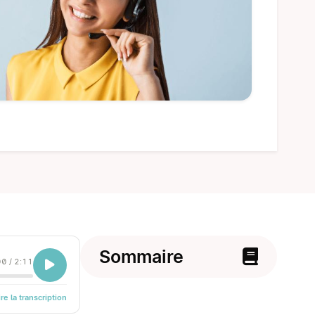
Sommaire
00
/
2:11
ire la transcription