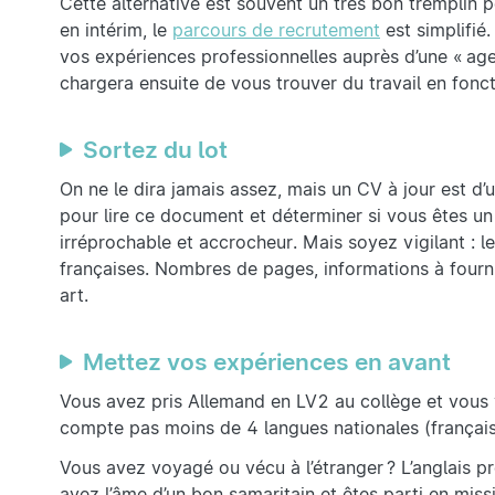
Cette alternative est souvent un très bon tremplin p
en intérim, le
parcours de recrutement
est simplifié.
vos expériences professionnelles auprès d’une « ag
chargera ensuite de vous trouver du travail en fonc
Sortez du lot
On ne le dira jamais assez, mais un CV à jour est d
pour lire ce document et déterminer si vous êtes un
irréprochable et accrocheur. Mais soyez vigilant : 
françaises. Nombres de pages, informations à fourn
art.
Mettez vos expériences en avant
Vous avez pris Allemand en LV2 au collège et vous 
compte pas moins de 4 langues nationales (français
Vous avez voyagé ou vécu à l’étranger ? L’anglais pro
avez l’âme d’un bon samaritain et êtes parti en miss