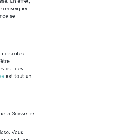
se. En effet,
de renseigner
ence se
.
un recruteur
’être
des normes
se
est tout un
e la Suisse ne
uisse. Vous
 en avant vos