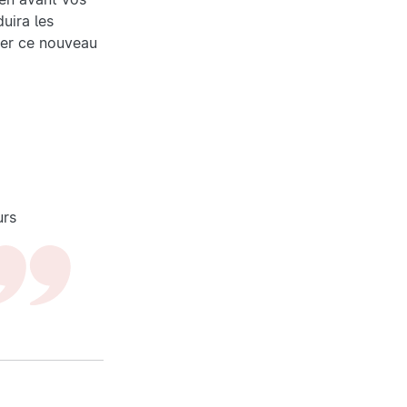
uira les
er ce nouveau
urs