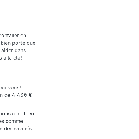
rontalier en
i bien porté que
 aider dans
 à la clé !
our vous !
yen de 4 430 €
ponsable. Il en
upes comme
s des salariés.