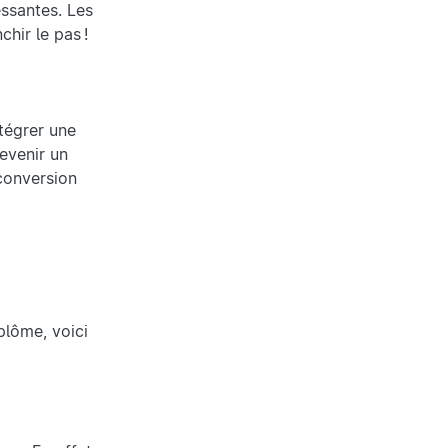
essantes. Les
hir le pas !
ntégrer une
evenir un
econversion
plôme, voici