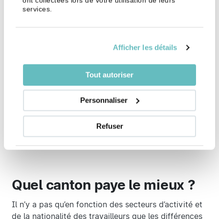
ont collectées lors de votre utilisation de leurs
d’activité. Mais la plupart des métiers pourtant très
services.
recherchés en Suisse illustrent les grands écarts de
salaires qui demeurent pour les frontaliers :
Afficher les détails
Secteur d’activité
Salaire moyen des Suisses
Tout autoriser
Éducation
9 369 €
Personnaliser
Bâtiment
6 627 €
Refuser
Hôtellerie - Restauration
4 793 €
Quel canton paye le mieux ?
Il n’y a pas qu’en fonction des secteurs d’activité et
de la nationalité des travailleurs que les différences