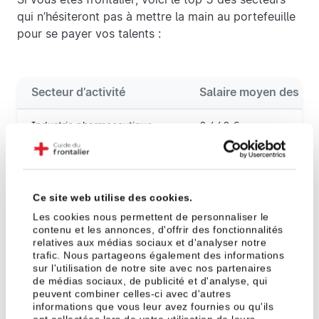
qui n’hésiteront pas à mettre la main au portefeuille
pour se payer vos talents :
Secteur d’activité
Salaire moyen des Sui
Industrie pharmaceutique
9 449 €
Assurance
8 925 €
Recherche et Développement
8 883 €
Ce site web utilise des cookies.
Les cookies nous permettent de personnaliser le
contenu et les annonces, d'offrir des fonctionnalités
relatives aux médias sociaux et d'analyser notre
Les différences de salaire entre
trafic. Nous partageons également des informations
Suisses et frontaliers
sur l'utilisation de notre site avec nos partenaires
de médias sociaux, de publicité et d'analyse, qui
Oui, la pénurie de main-d’œuvre qualifiée donne
peuvent combiner celles-ci avec d'autres
informations que vous leur avez fournies ou qu'ils
l’avantage aux frontaliers dans certains secteurs