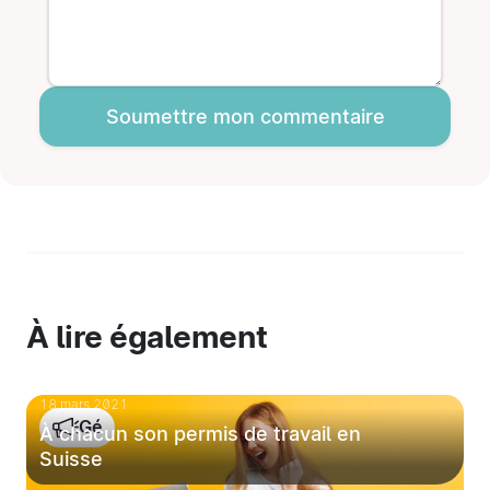
Soumettre mon commentaire
À lire également
18 mars 2021
Gé
À chacun son permis de travail en
Suisse