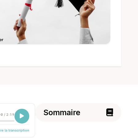
Sommaire
00
/
2:19
ire la transcription