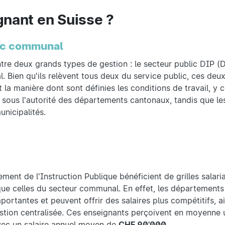
ignant en Suisse ?
lic communal
entre deux grands types de gestion : le secteur public DIP 
l. Bien qu'ils relèvent tous deux du service public, ces deu
 la manière dont sont définies les conditions de travail, y 
nt sous l'autorité des départements cantonaux, tandis que l
nicipalités.
ment de l'Instruction Publique bénéficient de grilles salari
que celles du secteur communal. En effet, les département
ortantes et peuvent offrir des salaires plus compétitifs, a
stion centralisée. Ces enseignants perçoivent en moyenne u
vec un salaire annuel moyen de
CHF 90'000
.