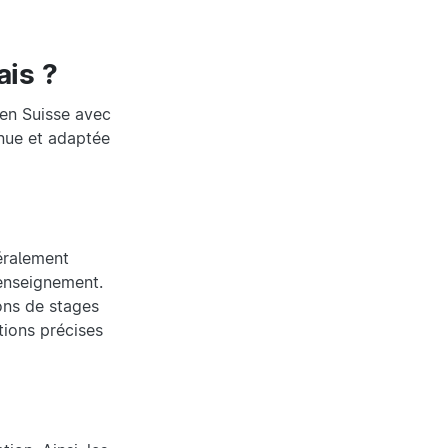
ais ?
 en Suisse avec
nnue et adaptée
éralement
enseignement.
ons de stages
tions précises