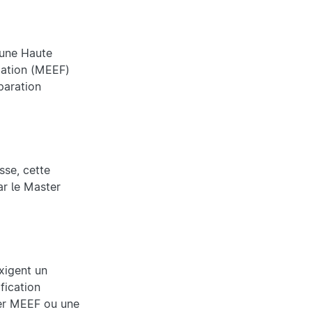
 une Haute
rmation (MEEF)
paration
sse, cette
ar le Master
exigent un
fication
ter MEEF ou une