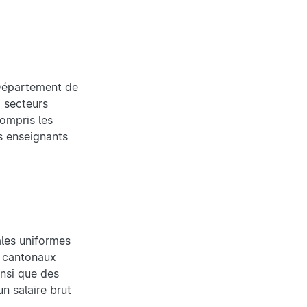
(Département de
x secteurs
compris les
es enseignants
ales uniformes
s cantonaux
insi que des
n salaire brut