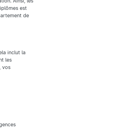
ion. Ainsi, les
diplômes est
partement de
a inclut la
t les
, vos
igences