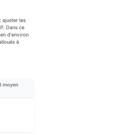
 ajuster les
IP. Dans ce
yen d'environ
alloués à
el moyen