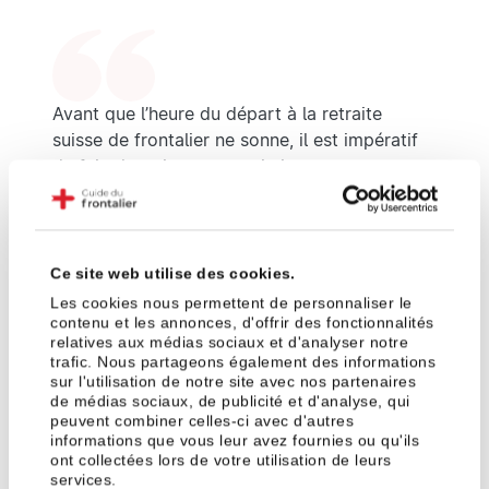
Avant que l’heure du départ à la retraite
suisse de frontalier ne sonne, il est impératif
de faire le point pour optimiser vos sources
de revenus et maintenir un niveau de vie
confortable.
Les procédures administratives inter-pays
Ce site web utilise des cookies.
prennent beaucoup de temps. Pour récupérer
Les cookies nous permettent de personnaliser le
l'intégralité de vos capitaux et procéder au
contenu et les annonces, d'offrir des fonctionnalités
versement de vos rentes l'esprit libre,
relatives aux médias sociaux et d'analyser notre
prévoyez une marge d'anticipation de
6 mois
trafic. Nous partageons également des informations
sur l'utilisation de notre site avec nos partenaires
à 2 ans
selon la complexité de votre carrière.
de médias sociaux, de publicité et d'analyse, qui
peuvent combiner celles-ci avec d'autres
informations que vous leur avez fournies ou qu'ils
ont collectées lors de votre utilisation de leurs
services.