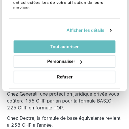
ont collectées lors de votre utilisation de leurs
services.
La meilleure protection
juridique en Suisse
Afficher les détails
Un choix vaste et des écarts de coûts
Tout autoriser
Votre décision est prise, vous souhaitez souscrire à
la protection juridique. Les compagnies d’assurance
Personnaliser
sont nombreuses et proposent des contrats plus ou
moins onéreux et opaques. Nous avons choisi de
comparer Generali et Dextra sur certains points, non
Refuser
exhaustifs.
Chez Generali, une protection juridique privée vous
coûtera 155 CHF par an pour la formule BASIC,
225 CHF en formule TOP.
Chez Dextra, la formule de base équivalente revient
à 258 CHF à l’année.