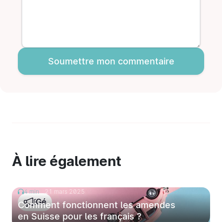
Soumettre mon commentaire
À lire également
4 min
21 mars 2025
Gé
Comment fonctionnent les amendes
en Suisse pour les français ?