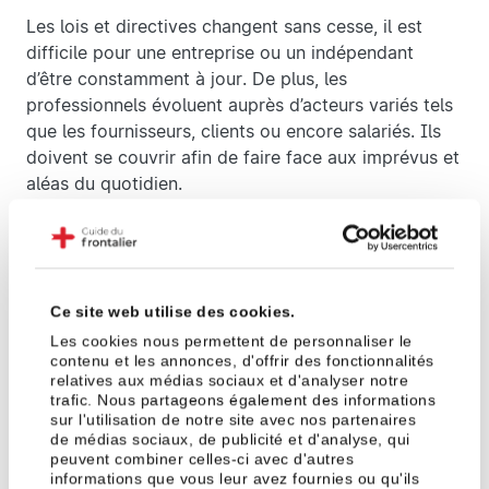
Les lois et directives changent sans cesse, il est
difficile pour une entreprise ou un indépendant
d’être constamment à jour. De plus, les
professionnels évoluent auprès d’acteurs variés tels
que les fournisseurs, clients ou encore salariés. Ils
doivent se couvrir afin de faire face aux imprévus et
aléas du quotidien.
Avec une protection juridique professionnelle,
l’assuré est couvert de manière complète : les
conseils juridiques sont instantanés via des hotlines
dédiées, les frais d’avocat et d’expertise sont
Ce site web utilise des cookies.
généralement compris dans le contrat d’assurance.
Les cookies nous permettent de personnaliser le
contenu et les annonces, d'offrir des fonctionnalités
Les cas de prise en charge sont vastes, il peut s’agir
relatives aux médias sociaux et d'analyser notre
d’une concurrence déloyale, de l’augmentation
trafic. Nous partageons également des informations
abusive du loyer ou encore d’une collaboratrice qui
sur l'utilisation de notre site avec nos partenaires
de médias sociaux, de publicité et d'analyse, qui
refuse son licenciement.
peuvent combiner celles-ci avec d'autres
informations que vous leur avez fournies ou qu'ils