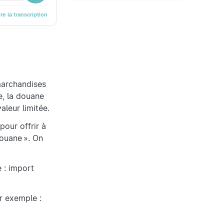
ire la transcription
marchandises
e, la douane
aleur limitée.
our offrir à
douane ». On
 : import
ar exemple :