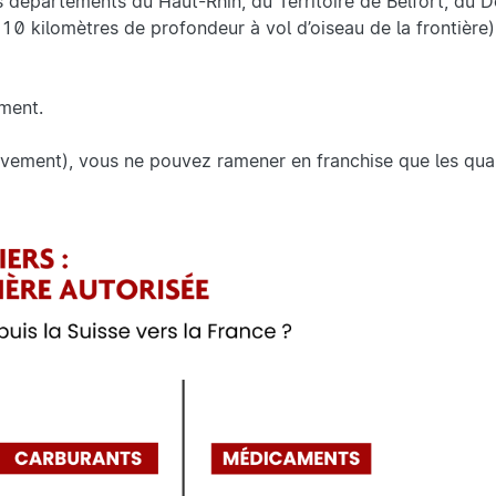
s départements du Haut-Rhin, du Territoire de Belfort, du D
10 kilomètres de profondeur à vol d’oiseau de la frontière) 
ement.
sivement), vous ne pouvez ramener en franchise que les qua