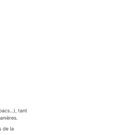
bacs…), tant
anières.
s de la