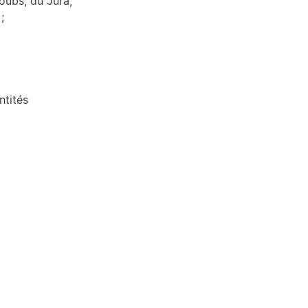
oubs, du Jura,
;
ntités