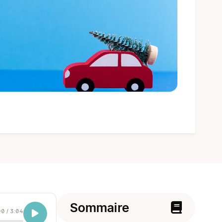
Sommaire
00
/
3:04