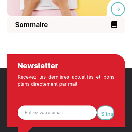
Sommaire
Newsletter
Recevez les dernières actualités et bons
plans directement par mail
S'inscrire