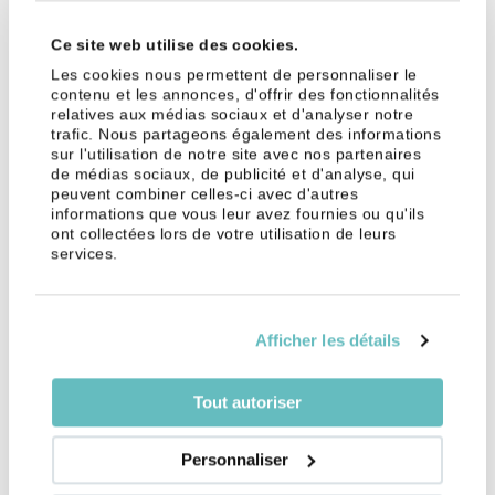
LAMal
Ce site web utilise des cookies.
L’assurance de « base » LaMal prend en charge vos
Les cookies nous permettent de personnaliser le
frais de santé dits de caractère urgent dans le
contenu et les annonces, d'offrir des fonctionnalités
monde entier. Par caractère urgent, on entend tout
relatives aux médias sociaux et d'analyser notre
type de maladie survenue pendant votre voyage.
trafic. Nous partageons également des informations
sur l'utilisation de notre site avec nos partenaires
Attention, la LaMal vous assure à l’étranger pour vos
de médias sociaux, de publicité et d'analyse, qui
peuvent combiner celles-ci avec d'autres
frais de guérison et de soins, mais elle ne prend pas
informations que vous leur avez fournies ou qu'ils
en charge le rapatriement ou le sauvetage. Faites
ont collectées lors de votre utilisation de leurs
appel à une assurance complémentaire si
services.
nécessaire.
Si vous voyagez sur le sol européen, votre carte
Afficher les détails
d’assuré suisse vous assure une prise en charge sur
tout le territoire, il vous suffit de la présenter.
Tout autoriser
L’assurance accident du frontalier en
voyage
Personnaliser