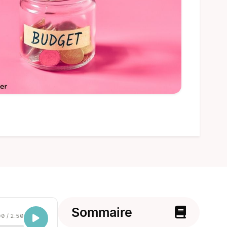
Sommaire
00
/
2:50