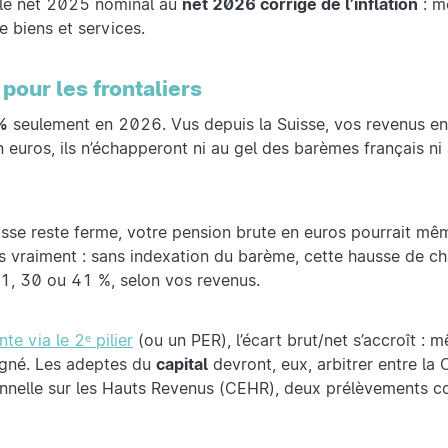
 le net 2025 nominal au
net 2026 corrigé de l’inflation
: m
e biens et services.
pour les frontaliers
%
seulement en 2026. Vus depuis la Suisse, vos revenus en
euros, ils n’échapperont ni au gel des barèmes français ni à
uisse reste ferme, votre pension brute en euros pourrait m
 vraiment : sans indexation du barème, cette hausse de ch
11, 30 ou 41 %, selon vos revenus.
nte via le 2ᵉ pilier
(ou un PER), l’écart brut/net s’accroît :
rogné. Les adeptes du
capital
devront, eux, arbitrer entre la 
onnelle sur les Hauts Revenus (CEHR), deux prélèvements 