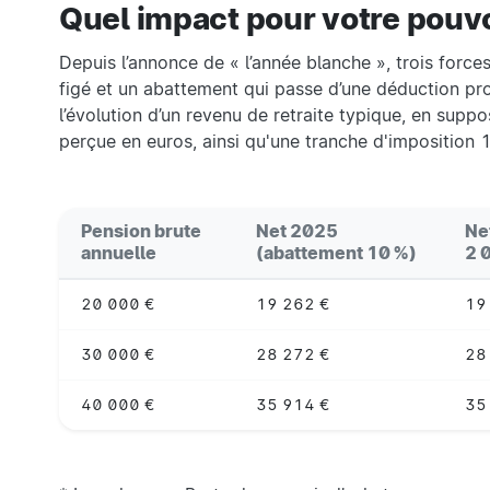
Quel impact pour votre pouvoi
Depuis l’annonce de « l’année blanche », trois force
figé et un abattement qui passe d’une déduction propo
l’évolution d’un revenu de retraite typique, en supp
perçue en euros, ainsi qu'une tranche d'imposition 
Pension brute
Net 2025
Ne
annuelle
(abattement 10 %)
2 
20 000 €
19 262 €
19
30 000 €
28 272 €
28
40 000 €
35 914 €
35