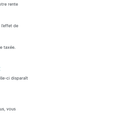
otre rente
l’effet de
e taxée.
€
le-ci disparaît
us, vous