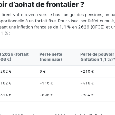
r d’achat de frontalier ?
s tirent votre revenu vers le bas : un gel des pensions, un 
rtionnelle à un forfait fixe. Pour visualiser l’effet cumulé,
osant une inflation française de
1,1 %
en 2026 (OFCE) et un
11 % :
t 2026 (forfait
Perte nette
Perte de pouvoir
000 €)
(nominale)
(inflation 1,1 %)
 262 €
0 €
−210 €
 162 €
−110 €
−416 €
 314 €
−600 €
−984 €