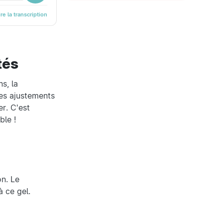
ire la transcription
tés
s, la
ces ajustements
er. C'est
ble !
on. Le
 ce gel.