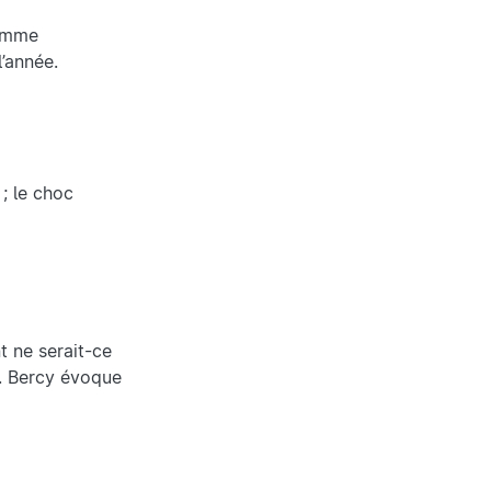
comme
l’année.
; le choc
t ne serait-ce
s. Bercy évoque