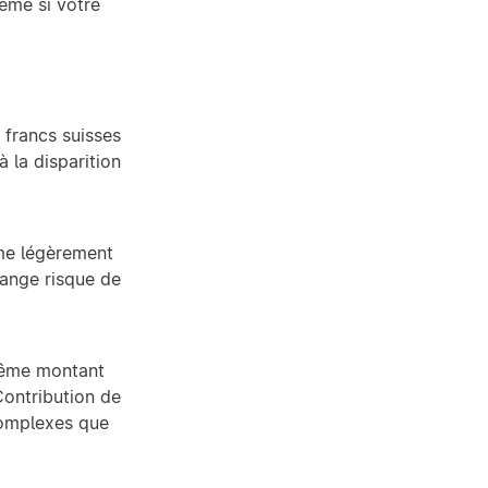
ême si votre
 francs suisses
 la disparition
ême légèrement
ange risque de
 même montant
Contribution de
complexes que