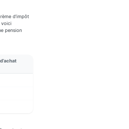
barème d’impôt
 voici
e pension
 d’achat
*