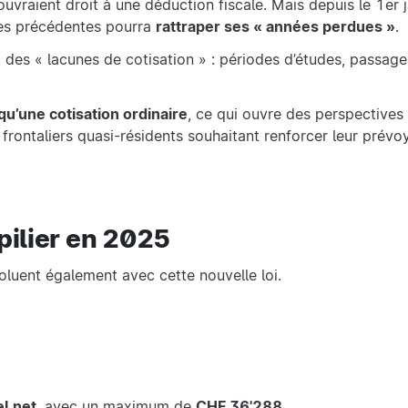
 ouvraient droit à une déduction fiscale. Mais depuis le 1er
nées précédentes pourra
rattraper ses « années perdues »
.
 des « lacunes de cotisation » : périodes d’études, passag
qu’une cotisation ordinaire
, ce qui ouvre des perspectives 
rontaliers quasi-résidents souhaitant renforcer leur prévo
pilier en 2025
luent également avec cette nouvelle loi.
l net
, avec un maximum de
CHF 36'288