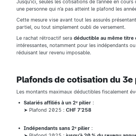
Jusqu’ici, seules les cotisations de l’année en cours
une personne qui n’a pas atteint le plafond les an
Cette mesure vise avant tout les assurés présentant
partiel, ou tout simplement oubli de versement.
Le rachat rétroactif sera
déductible au même titre 
intéressantes, notamment pour les indépendants ou f
réduisant leur revenu imposable.
Plafonds de cotisation du 3e 
Les montants maximaux déductibles fiscalement évo
Salariés affiliés à un 2ᵉ pilier
:
➤ Plafond 2025 :
CHF 7'258
Indépendants sans 2ᵉ pilier
:
➤ Plafond 2025 :
jusqu’à 20 % du revenu annue