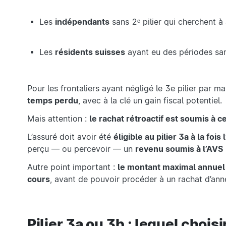
Les
indépendants
sans 2ᵉ pilier qui cherchent à 
Les
résidents suisses
ayant eu des périodes san
Pour les frontaliers ayant négligé le 3e pilier par 
temps perdu
, avec à la clé un gain fiscal potentiel.
Mais attention :
le rachat rétroactif est soumis à c
L’assuré doit avoir été
éligible au pilier 3a à la foi
perçu — ou percevoir — un
revenu soumis à l’AVS
Autre point important :
le montant maximal annuel 
cours
, avant de pouvoir procéder à un rachat d’ann
Pilier 3a ou 3b : lequel choisi