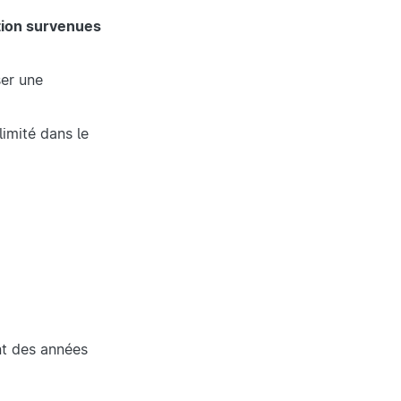
tion survenues
ser une
 limité dans le
ant des années