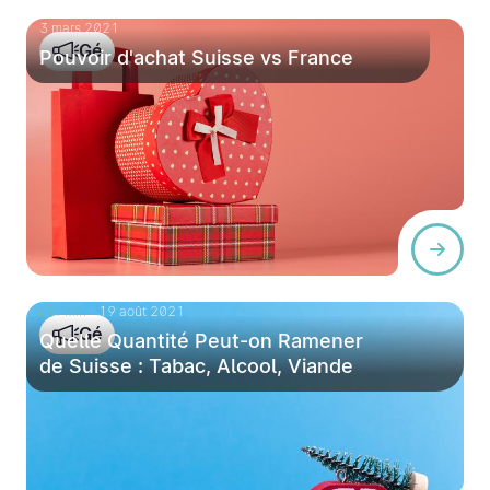
3 mars 2021
Gé
Pouvoir d'achat Suisse vs France
4 min
19 août 2021
Gé
Quelle Quantité Peut-on Ramener
de Suisse : Tabac, Alcool, Viande