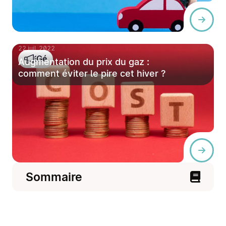
22 juil. 2022
Gé
Augmentation du prix du gaz :
comment éviter le pire cet hiver ?
Sommaire