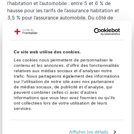
l’habitation et l’automobile : entre 5 et 6 % de
hausse pour les tarifs de l’assurance habitation et
3,5 % pour l’assurance automobile. Du côté de
l’assurance santé aussi, les mutuelles envisagent
également d’augmenter leurs tarifs de près de 10 %
en moyenne courant 2024.
Quant aux banques, on se place davantage sur une
Ce site web utilise des cookies.
augmentation des frais bancaires avec une hausse
Les cookies nous permettent de personnaliser le
de 2 à 3 % sur le prix des cartes bancaires et
contenu et les annonces, d'offrir des fonctionnalités
relatives aux médias sociaux et d'analyser notre
jusqu’à 2,5 % sur les frais de tenue de compte.
trafic. Nous partageons également des informations
sur l'utilisation de notre site avec nos partenaires
de médias sociaux, de publicité et d'analyse, qui
Les autoroutes
peuvent combiner celles-ci avec d'autres
informations que vous leur avez fournies ou qu'ils
Autre point noir pour les frontaliers : l’augmentation
ont collectées lors de votre utilisation de leurs
du prix des péages. Comme évoqué plus haut, les
services.
transports suisses seront concernés par la hausse
des prix en 2024. Les autoroutes, notamment les
péages, seront également concernées par une
Afficher les détails