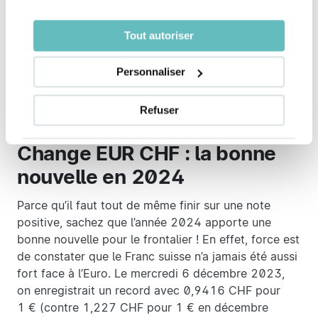
augmentation d’environ 3 % selon Clément Beaune,
Ministre français des Transports. Une hausse
Tout autoriser
tarifaire qui pourrait être plus importante sur le
réseau ATMB (Autoroutes et tunnels du Mont-Blanc)
Personnaliser
avec 3,23 % d’augmentation, et jusqu’à 3,87 % pour
le tunnel de Fréjus.
Refuser
Change EUR CHF : la bonne
nouvelle en 2024
Parce qu’il faut tout de même finir sur une note
positive, sachez que l’année 2024 apporte une
bonne nouvelle pour le frontalier ! En effet, force est
de constater que le Franc suisse n’a jamais été aussi
fort face à l’Euro. Le mercredi 6 décembre 2023,
on enregistrait un record avec 0,9416 CHF pour
1 € (contre 1,227 CHF pour 1 € en décembre