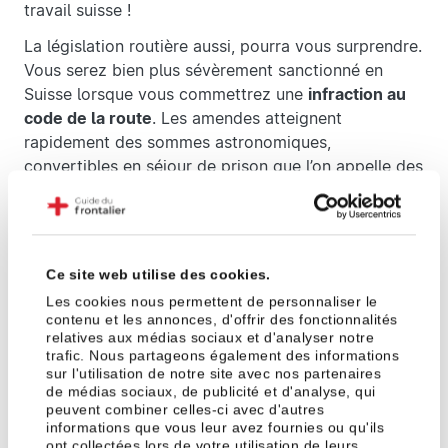
travail suisse !
La législation routière aussi, pourra vous surprendre.
Vous serez bien plus sévèrement sanctionné en
Suisse lorsque vous commettrez une
infraction au
code de la route
. Les amendes atteignent
rapidement des sommes astronomiques,
convertibles en séjour de prison que l’on appelle des
¨jours amendes¨. Une protection juridique adaptée
vous aidera à
réduire les sanctions prononcées
.
La couverture de protection juridique frontalière
devra donc à minima, concerner le droit du travail et
Ce site web utilise des cookies.
routier suisse ainsi que le droit français.
Les cookies nous permettent de personnaliser le
contenu et les annonces, d'offrir des fonctionnalités
Les courtiers en assurance ont l’exclusivité de
relatives aux médias sociaux et d'analyser notre
trafic. Nous partageons également des informations
travailler avec plusieurs compagnies. Ils évoluent à
sur l'utilisation de notre site avec nos partenaires
leurs cotés et connaissent les particularités de
de médias sociaux, de publicité et d'analyse, qui
chacune. Un gain de temps considérable lorsque l’on
peuvent combiner celles-ci avec d'autres
informations que vous leur avez fournies ou qu'ils
souhaite être assuré rapidement et efficacement.
ont collectées lors de votre utilisation de leurs