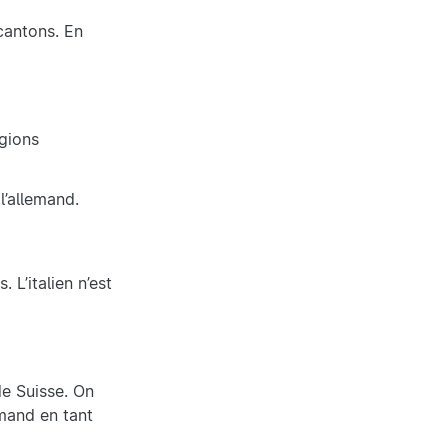
cantons. En
égions
l’allemand.
 L’italien n’est
de Suisse. On
emand en tant