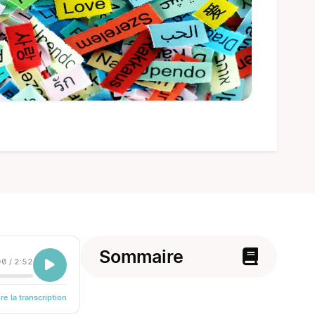
Sommaire
00
/
2:52
ire la transcription