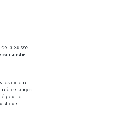
 de la Suisse
e
romanche
.
 les milieux
 deuxième langue
dé pour le
uistique