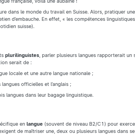
 langue française, voilà une aubaine !
ure dans le monde du travail en Suisse. Alors, pratiquer u
retien d’embauche. En effet, « les compétences linguistiques
otidien suisse).
ats
plurilinguistes
, parler plusieurs langues rapporterait un 
ion serait de :
ue locale et une autre langue nationale ;
angues officielles et l’anglais ;
ois langues dans leur bagage linguistique.
écifique en
langue
(souvent de niveau B2/C1) pour exercer
 exigent de maîtriser une, deux ou plusieurs langues dans se