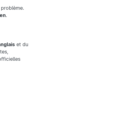
 problème.
ien
.
anglais
et du
tes,
ficielles