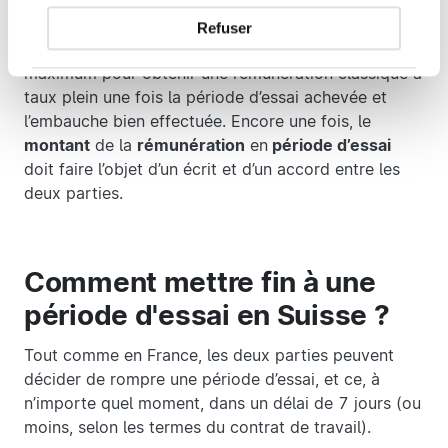
période d’essai soit moins élevée qu’un salaire plein :
on l’estime entre
5 et 10 %
. La raison selon les
Refuser
employeurs : pousser le candidat à faire son
maximum pour obtenir une rémunération classique à
taux plein une fois la période d’essai achevée et
l’embauche bien effectuée. Encore une fois, le
montant
de la
rémunération
en
période d’essai
doit faire l’objet d’un écrit et d’un accord entre les
deux parties.
Comment mettre fin à une
période d'essai en Suisse ?
Tout comme en France, les deux parties peuvent
décider de rompre une période d’essai, et ce, à
n’importe quel moment, dans un délai de 7 jours (ou
moins, selon les termes du contrat de travail).