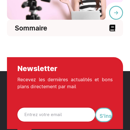
Sommaire
Newsletter
Recevez les dernières actualités et bons
plans directement par mail
S'inscrire