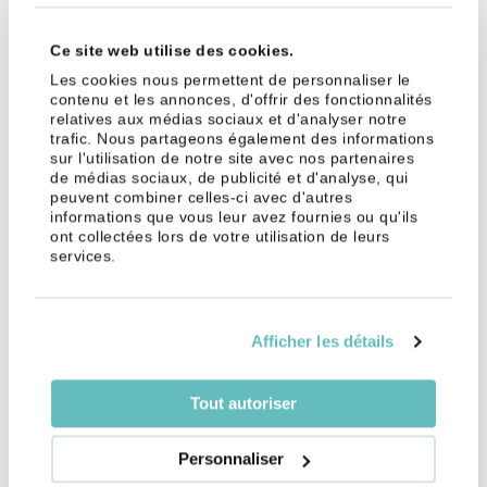
période d’essai comprise entre un et trois mois,
mais l’employeur peut étendre cette période à 6
Ce site web utilise des cookies.
mois, après demande d’autorisation à l’autorité
Les cookies nous permettent de personnaliser le
cantonale responsable de la formation
contenu et les annonces, d'offrir des fonctionnalités
professionnelle du candidat.
relatives aux médias sociaux et d'analyser notre
trafic. Nous partageons également des informations
sur l'utilisation de notre site avec nos partenaires
de médias sociaux, de publicité et d'analyse, qui
peuvent combiner celles-ci avec d'autres
Quel salaire en période
informations que vous leur avez fournies ou qu'ils
ont collectées lors de votre utilisation de leurs
d'essai ?
services.
Si l’employeur décide de rémunérer les
journées
d’essai
, le salaire doit être équivalent à celui d’un
Afficher les détails
salarié ayant déjà passé la période d’essai. Le
candidat possède également le même droit aux
congés
ainsi qu’à tous les autres traitements prévus
Tout autoriser
pour l’ensemble des salariés.
Personnaliser
Cependant, il n’est pas rare que la
rémunération
en