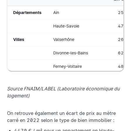
Départements
Ain
2597
Haute-Savoie
4703
Villes
Valserhône
2607
Divonne-les-Bains
6225
Ferney-Voltaire
4830
Annecy
5418
Source FNAIM/LABEL (Laboratoire économique du
Annemasse
3732
logement)
Cluses
2462
On retrouve également un écart de prix au mètre
carré en 2022 selon le type de bien immobilier :
Cruseilles
4639
4470 € / m² pour un appartement en Haute-