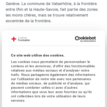
Genève. La commune de Valserhône, à la frontière
entre l’Ain et la Haute-Savoie, fait partie des zones
les moins chères, mais se trouve relativement
excentrée de la frontière.
Influence du taux d’intérêt
Malgré une forme de désertion des villes
frontalières en raison de l’accès au télétravail, le prix
au mètre carré dans ces départements n’est pas
Ce site web utilise des cookies.
encore impacté. En cause, la demande croissante
Les cookies nous permettent de personnaliser le
contenu et les annonces, d'offrir des fonctionnalités
qui reste plus forte que l’offre.
relatives aux médias sociaux et d'analyser notre
trafic. Nous partageons également des informations
Cependant, l’augmentation constante des taux
sur l'utilisation de notre site avec nos partenaires
d’intérêt en France contribue à ralentir le marché
de médias sociaux, de publicité et d'analyse, qui
immobilier, car les potentiels acquéreurs ont de plus
peuvent combiner celles-ci avec d'autres
informations que vous leur avez fournies ou qu'ils
en plus de mal à obtenir un prêt immobilier. Cette
ont collectées lors de votre utilisation de leurs
période d’inflation a durci les conditions des
services.
établissements de prêts à octroyer un crédit : au 1er