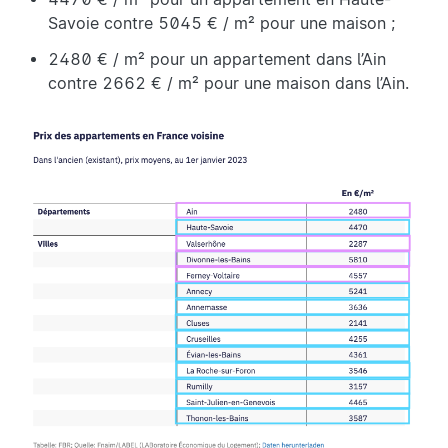
Évian-les-Bains
4532
Savoie contre 5045 € / m² pour une maison ;
La Roche-sur-Foron
3792
2480 € / m² pour un appartement dans l’Ain
contre 2662 € / m² pour une maison dans l’Ain.
Rumilly
3343
Saint-Julien-en-Genevois
4703
Thonon-les-Bains
3793