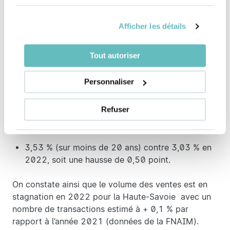
janvier 2022, le taux d’endettement pour un prêt de
25 ans (assurance comprise) était de 35 % contre
Afficher les détails
33 % au 1er janvier 2021. Et cela, malgré la
récente réévaluation du taux d’usure à la hausse.
Tout autoriser
Le taux d’usure (taux d'intérêt maximum légal que
peut demander un établissement financier lors d’un
Personnaliser
accord de prêt) pour les crédits immobiliers, au 1er
janvier 2023, s’élève à :
Refuser
3,57 % (sur 20 ans et plus) contre 3,05 % en
2022, soit une hausse de 0,52 point ;
3,53 % (sur moins de 20 ans) contre 3,03 % en
2022, soit une hausse de 0,50 point.
On constate ainsi que le volume des ventes est en
stagnation en 2022 pour la Haute-Savoie avec un
nombre de transactions estimé à + 0,1 % par
rapport à l’année 2021 (données de la FNAIM).