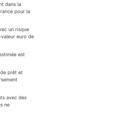
nt dans la
France pour la
vec un risque
-valeur euro de
 estimée est
 de prêt et
ursement
nts avec des
us ne