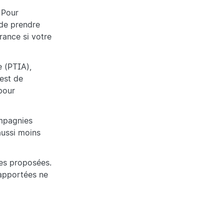
 Pour
 de prendre
rance si votre
e (PTIA),
 est de
pour
ompagnies
aussi moins
ies proposées.
 apportées ne