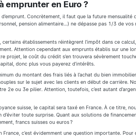
t à emprunter en Euro ?
d’emprunt. Concrètement, il faut que la future mensualité d
personnel, pension alimentaire…) ne dépasse pas 1/3 de vos
, certains établissements réintègrent l’impôt dans ce calcul
ement. Attention cependant aux emprunts établis sur une lo
tre projet, le coût du crédit s’en trouvera sévèrement touché
apital, donc plus vous payerez d’intérêts.
nimum du montant des frais liés à l’achat du bien immobilier.
uples sur le sujet avec les clients en début de carrière. N
e 2e ou 3e pilier. Attention, toutefois, c’est autant d’arge
oyance suisse, le capital sera taxé en France. À ce titre, no
d’éviter toute surprise. Quant aux solutions de financement
ment, francs suisses ou euros ?
n France, c’est évidemment une question importante. Pour 