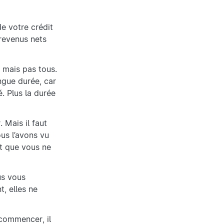
e votre crédit
 revenus nets
, mais pas tous.
ngue durée, car
. Plus la durée
 Mais il faut
ous l’avons vu
nt que vous ne
us vous
, elles ne
commencer, il