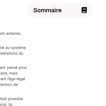
Sommaire
ment entendu
ilié au système
prestations du
ement pensé pour
aite, mais
ant l’âge légal
btention de
était possible
nsi, ils