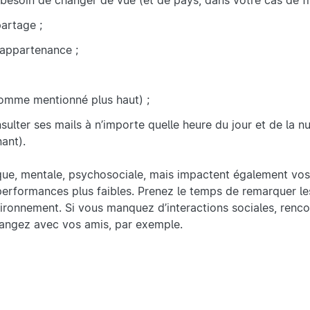
soin de changer de vue (et de pays, dans votre cas de fro
partage ;
’appartenance ;
(comme mentionné plus haut) ;
ulter ses mails à n’importe quelle heure du jour et de la nu
ant).
ique, mentale, psychosociale, mais impactent également vo
erformances plus faibles. Prenez le temps de remarquer les
ronnement. Si vous manquez d’interactions sociales, renc
changez avec vos amis, par exemple.