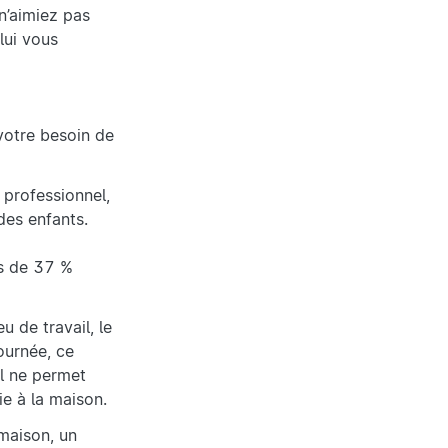
n’aimiez pas
lui vous
votre besoin de
e professionnel,
 des enfants.
us de 37 %
u de travail, le
ournée, ce
il ne permet
ie à la maison.
 maison, un