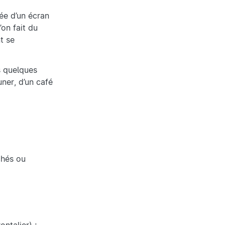
gée d’un écran
on fait du
t se
s quelques
ner, d’un café
chés ou