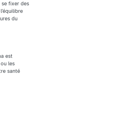
 se fixer des
l’équilibre
eures du
ma est
 ou les
tre santé