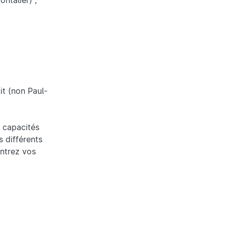
ntalier) ;
it (non Paul-
s capacités
 différents
ontrez vos