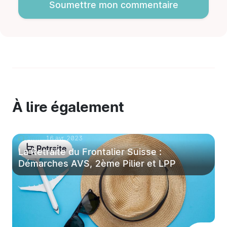
Soumettre mon commentaire
À lire également
3 min
16 avr. 2023
Retraite
La Retraite du Frontalier Suisse :
Démarches AVS, 2ème Pilier et LPP