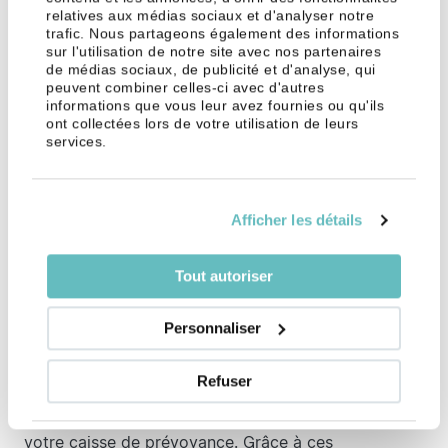
surobligatoire) comme expliqué plus haut. Dans ce
relatives aux médias sociaux et d'analyser notre
trafic. Nous partageons également des informations
cas, le calcul se fait en deux parts distinctes :
sur l'utilisation de notre site avec nos partenaires
de médias sociaux, de publicité et d'analyse, qui
Part obligatoire : CHF 360 000 x 6,8 % = 24
peuvent combiner celles-ci avec d'autres
480
informations que vous leur avez fournies ou qu'ils
ont collectées lors de votre utilisation de leurs
Part surobligatoire : CHF 240 000 x 5,4 % = 12
services.
960
La rente annuelle de Madame X s’élève à CHF 37
Afficher les détails
440 (CHF 24 480 + CHF 12 960) avec un taux de
conversion splitté.
Tout autoriser
Calcul du capital
Personnaliser
Pour calculer le montant du capital de votre 2e
pilier, votre employeur devra vous fournir une
Refuser
attestation de
salaire annuel
, et vous devrez vous
munir de votre
certificat d’avoir vieillesse
fourni par
votre caisse de prévoyance. Grâce à ces