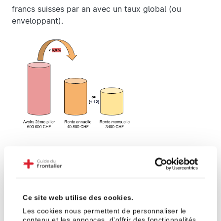
francs suisses par an avec un taux global (ou
enveloppant).
Avec un taux de conversion splitté
Ce site web utilise des cookies.
Si le
taux de conversion
est séparé, le capital
Les cookies nous permettent de personnaliser le
vieillesse est divisé en deux parts (obligatoire et
contenu et les annonces, d'offrir des fonctionnalités