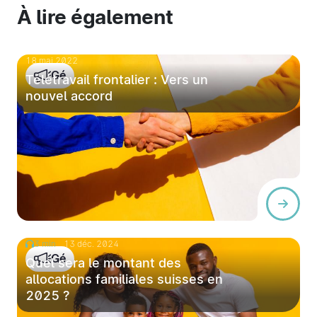
À lire également
18 mai 2022
Gé
Télétravail frontalier : Vers un
nouvel accord
3 min
13 déc. 2024
Gé
Quel sera le montant des
allocations familiales suisses en
2025 ?