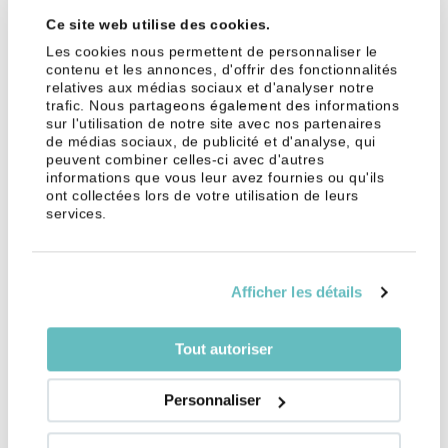
Ce site web utilise des cookies.
Les cookies nous permettent de personnaliser le
contenu et les annonces, d'offrir des fonctionnalités
Quelles sont les conditions
relatives aux médias sociaux et d'analyser notre
trafic. Nous partageons également des informations
pour bénéficier du statut de
sur l'utilisation de notre site avec nos partenaires
de médias sociaux, de publicité et d'analyse, qui
frontalier en télétravail ?
peuvent combiner celles-ci avec d'autres
informations que vous leur avez fournies ou qu'ils
Pour bénéficier du statut de frontalier en télétravail,
ont collectées lors de votre utilisation de leurs
services.
les conditions suivantes doivent être remplies :
Résidence
: le salarié doit résider en France et
travailler pour un employeur situé en Suisse.
Afficher les détails
Retour quotidien ou hebdomadaire
: le frontalier
doit, en principe, retourner quotidiennement ou
Tout autoriser
au moins une fois par semaine à son domicile en
France.
Personnaliser
Accord de l'employeur
: le télétravail doit être
formellement accepté par l'employeur suisse,