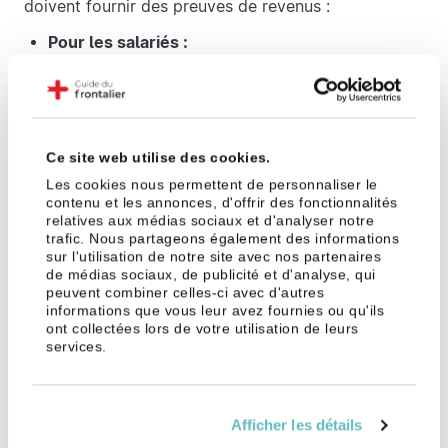
doivent fournir des preuves de revenus :
Pour les salariés :
En Suisse : attestation-quittance ou certificat
de salaire.
À l'étranger : bulletin de salaire de décembre
(ou du dernier mois de travail) montrant le
Ce site web utilise des cookies.
total annuel, ou l'ensemble des bulletins
Les cookies nous permettent de personnaliser le
mensuels.
contenu et les annonces, d'offrir des fonctionnalités
relatives aux médias sociaux et d'analyser notre
trafic. Nous partageons également des informations
Pour les revenus de compensation :
sur l'utilisation de notre site avec nos partenaires
Les décomptes des indemnités telles que
de médias sociaux, de publicité et d'analyse, qui
peuvent combiner celles-ci avec d'autres
l'assurance chômage, maladie, ou accidents
informations que vous leur avez fournies ou qu'ils
sont requis.
ont collectées lors de votre utilisation de leurs
services.
Pour les indépendants :
Le bilan financier et le compte de pertes et
profits, ou la déclaration de résultats sont
Afficher les détails
attendus.