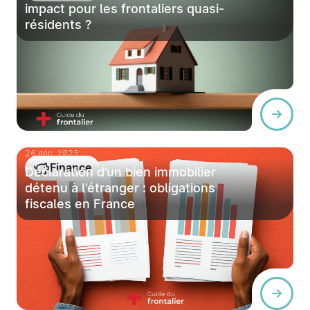
impact pour les frontaliers quasi-
résidents ?
26 déc. 2025
Finance
Déclaration d’un bien immobilier
détenu à l’étranger : obligations
fiscales en France