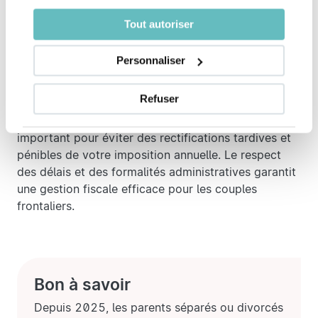
Tout autoriser
L'Administration Fiscale Cantonale (AFC) facilite ce
processus en fournissant des attestations type pour
Personnaliser
les employeurs et comptables, rendant inutile l'envoi
répétitif de documents comme les bulletins de
salaire mensuels.
Refuser
S'assurer de la conformité de ces documents est
important pour éviter des rectifications tardives et
pénibles de votre imposition annuelle. Le respect
des délais et des formalités administratives garantit
une gestion fiscale efficace pour les couples
frontaliers.
Bon à savoir
Depuis 2025, les parents séparés ou divorcés