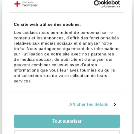
d’intérêt. Vous pouvez ainsi bénéficier de son
expertise pour rendre l’acceptation de votre dossier
certaine et vous délester des démarches
Ce site web utilise des cookies.
administratives.
Les cookies nous permettent de personnaliser le
contenu et les annonces, d'offrir des fonctionnalités
relatives aux médias sociaux et d'analyser notre
Comparer les offres
trafic. Nous partageons également des informations
sur l'utilisation de notre site avec nos partenaires
Construire un plan immobilier prend du temps :
de médias sociaux, de publicité et d'analyse, qui
réalisez des simulations de prêt immobilier avec
peuvent combiner celles-ci avec d'autres
informations que vous leur avez fournies ou qu'ils
plusieurs établissements bancaires, comparez leurs
ont collectées lors de votre utilisation de leurs
offres de prêt, et n’hésitez pas à leur faire savoir. La
services.
concurrence peut jouer en votre faveur.
Négocier l’assurance
Afficher les détails
L’assurance emprunteur peut alourdir
considérablement le montant de vos
Tout autoriser
remboursements. Renseignez-vous sur les