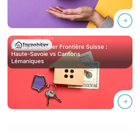
4 min
27 sept. 2024
Immobilier
Achat Immobilier Frontière Suisse :
Haute-Savoie vs Cantons
Lémaniques