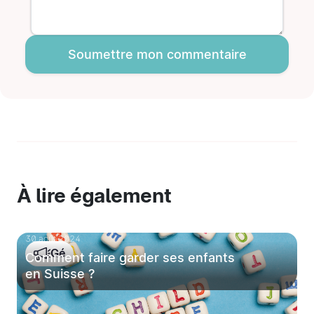
Soumettre mon commentaire
À lire également
30 août 2024
Gé
Comment faire garder ses enfants
en Suisse ?