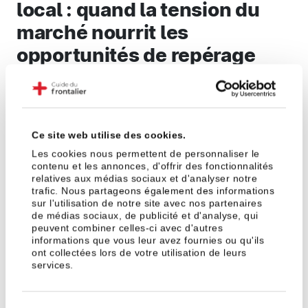
local : quand la tension du
marché nourrit les
opportunités de repérage
Dans une zone où
l’offre se raréfie, les loyers
s’envolent et les déménagements se multiplient
,
les périodes d’inoccupation, de chantier ou de
remise en état s’allongent. Résultat :
plus de
Ce site web utilise des cookies.
logements « entre deux vies »
(vides, en travaux,
Les cookies nous permettent de personnaliser le
en état des lieux) et des
allées et venues faciles à
contenu et les annonces, d'offrir des fonctionnalités
relatives aux médias sociaux et d'analyser notre
observer
. C’est le cocktail parfait pour des
trafic. Nous partageons également des informations
repérages discrets et des effractions ciblées.
sur l'utilisation de notre site avec nos partenaires
de médias sociaux, de publicité et d'analyse, qui
peuvent combiner celles-ci avec d'autres
Comprendre le contexte local
informations que vous leur avez fournies ou qu'ils
ont collectées lors de votre utilisation de leurs
Comme vu dans notre précédent article «
Crise
services.
immobilière en zone frontalière
» on observe un
effondrement du neuf
en Haute-Savoie et
des