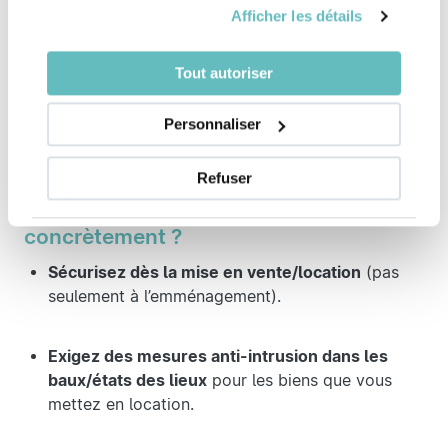
loyers en forte hausse
autour de Genève et dans le
Afficher les détails
Pays de Gex. Avec
moins d’offres
et
des budgets
logements qui explosent
, les ménages s’éloignent
Tout autoriser
de la frontière, rallongent leurs trajets et laissent des
plages d’absence plus longues
. Un contexte qui
Personnaliser
augmente mécaniquement les fenêtres
d’opportunité
pour les cambrioleurs.
Refuser
Comment vous en servir
concrètement ?
Sécurisez dès la mise en vente/location
(pas
seulement à l’emménagement).
Exigez des mesures anti-intrusion dans les
baux/états des lieux
pour les biens que vous
mettez en location.