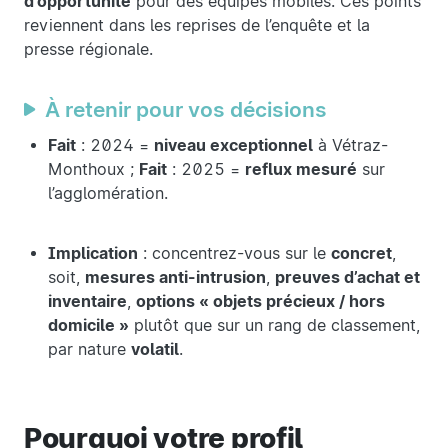
d’opportunité
pour des équipes mobiles. Ces points
reviennent dans les reprises de l’enquête et la
presse régionale.
À retenir pour vos décisions
Fait
: 2024 =
niveau exceptionnel
à Vétraz-
Monthoux ;
Fait
: 2025 =
reflux mesuré
sur
l’agglomération.
Implication
: concentrez-vous sur le
concret
,
soit,
mesures anti-intrusion
,
preuves d’achat et
inventaire
,
options « objets précieux / hors
domicile »
plutôt que sur un rang de classement,
par nature
volatil
.
Pourquoi votre profil