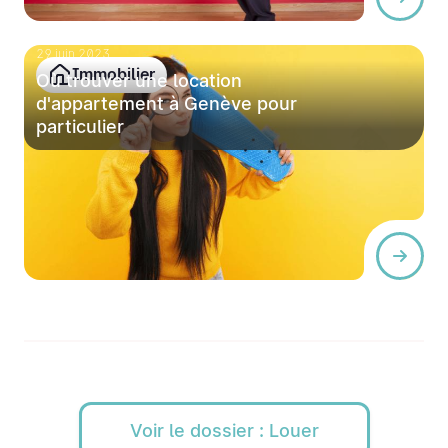
29 juin 2023
Immobilier
Où trouver une location
d'appartement à Genève pour
particulier
Voir le dossier : Louer