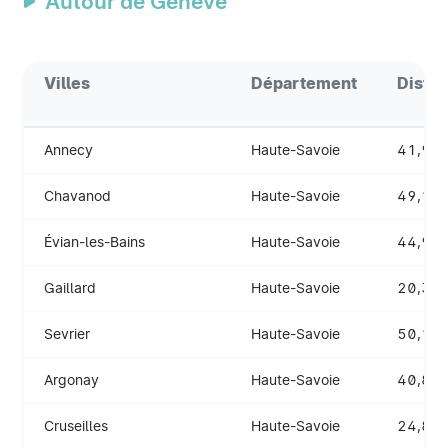
Autour de Genève
Villes
Département
Dista
Annecy
Haute-Savoie
41,9 k
Chavanod
Haute-Savoie
49,1 k
Évian-les-Bains
Haute-Savoie
44,9 k
Gaillard
Haute-Savoie
20,3 k
Sevrier
Haute-Savoie
50,1 k
Argonay
Haute-Savoie
40,8 k
Cruseilles
Haute-Savoie
24,8 k