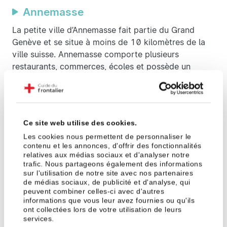
Annemasse
La petite ville d’Annemasse fait partie du Grand
Genève et se situe à moins de 10 kilomètres de la
ville suisse. Annemasse comporte plusieurs
restaurants, commerces, écoles et possède un
réseau de transports intéressant avec notamment la
ligne de tramway reliant Annemasse à Genève en
moins de 25 minutes.
Les prix des loyers sur Annemasse avoisinent les
Ce site web utilise des cookies.
1020 euros (pour un appartement de 60 m² sur la
Les cookies nous permettent de personnaliser le
base du prix médian du m²).
contenu et les annonces, d'offrir des fonctionnalités
relatives aux médias sociaux et d'analyser notre
trafic. Nous partageons également des informations
sur l'utilisation de notre site avec nos partenaires
Ville-la-Grand
de médias sociaux, de publicité et d'analyse, qui
peuvent combiner celles-ci avec d'autres
Pour 1080 € par mois, il est possible de louer un
informations que vous leur avez fournies ou qu'ils
appartement de 60 m² (sur la base du prix médian
ont collectées lors de votre utilisation de leurs
du m²) à Ville-la-Grand. Notez que cette commune
services.