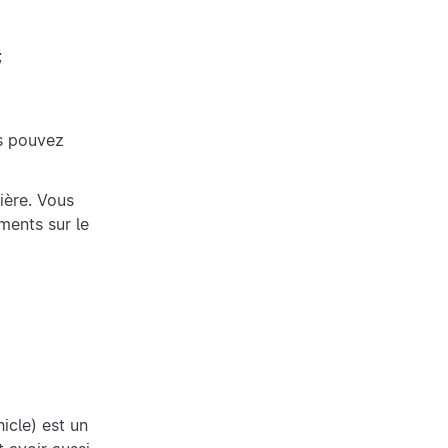
;
us pouvez
ière. Vous
ments sur le
icle) est un