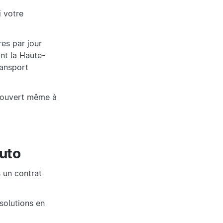
i votre
res par jour
ant la Haute-
ransport
s couvert même à
auto
s un contrat
solutions en