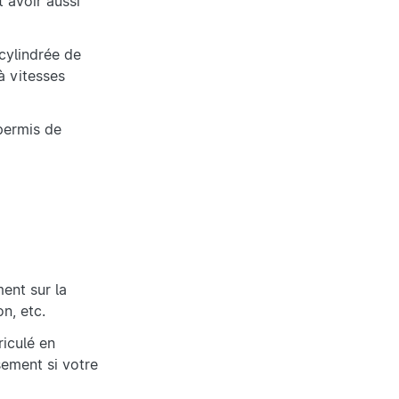
t avoir aussi
cylindrée de
à vitesses
permis de
ent sur la
n, etc.
riculé en
sement si votre