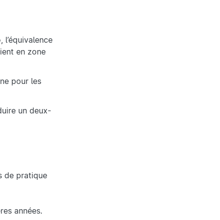
, l’équivalence
nient en zone
ne pour les
duire un deux-
s de pratique
ères années.