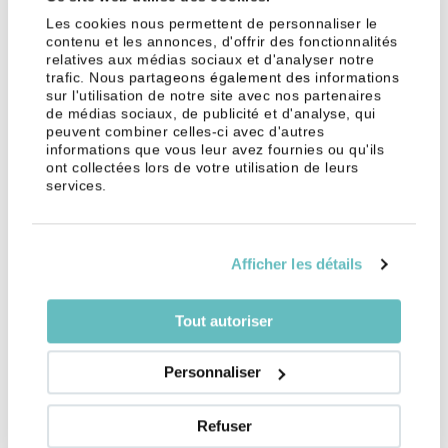
et collaboratrices quand cela est possible. Une
Les cookies nous permettent de personnaliser le
troisième vague du virus étant attendue, il s’agit de
contenu et les annonces, d'offrir des fonctionnalités
relatives aux médias sociaux et d'analyser notre
limiter les déplacements de chacun au maximum.
trafic. Nous partageons également des informations
sur l'utilisation de notre site avec nos partenaires
Une question restait cependant en suspens,
de médias sociaux, de publicité et d'analyse, qui
comment imposer les travailleurs frontaliers sachant
peuvent combiner celles-ci avec d'autres
que le lieu de travail est déterminant pour
informations que vous leur avez fournies ou qu'ils
ont collectées lors de votre utilisation de leurs
l’imposition à la source des personnes résidant à
services.
l’étranger.
L’accord passé entre les deux états stipulait que
le
télétravail ne modifierait en rien l’imposition à la
Afficher les détails
source des frontaliers franco-suisses
. Cet accord
était en vigueur jusqu’au 31 décembre 2020, une
Tout autoriser
prolongation était nécessaire, car la situation
sanitaire ne semble malheureusement pas
Personnaliser
s’améliorer pour l’instant.
Les frontaliers peuvent donc exercer leur activité
Refuser
professionnelle à leur domicile en France. L’impôt à