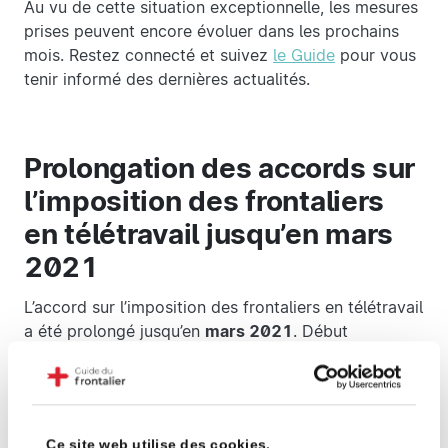
Au vu de cette situation exceptionnelle, les mesures
prises peuvent encore évoluer dans les prochains
mois. Restez connecté et suivez
le Guide
pour vous
tenir informé des dernières actualités.
Prolongation des accords sur
l’imposition des frontaliers
en télétravail jusqu’en mars
2021
L’accord sur l’imposition des frontaliers en télétravail
a été prolongé jusqu’en
mars 2021
. Début
décembre, les gouvernements se sont entendus
pour prolonger cette mesure exceptionnelle.
Les employeurs suisses ont pour recommandation
de
privilégier le télétravail
de leurs collaborateurs
Ce site web utilise des cookies.