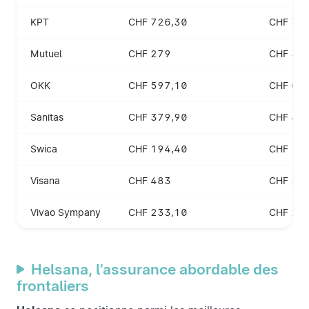
KPT
CHF 726,30
CHF 78
Mutuel
CHF 279
CHF 30
OKK
CHF 597,10
CHF 64
Sanitas
CHF 379,90
CHF 40
Swica
CHF 194,40
CHF 20
Visana
CHF 483
CHF 50
Vivao Sympany
CHF 233,10
CHF 25
Helsana, l’assurance abordable des
frontaliers