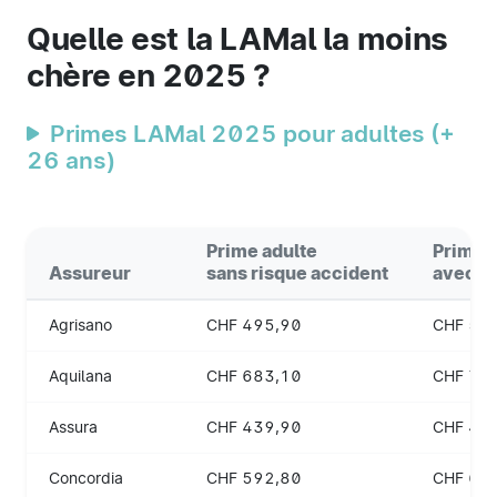
Quelle est la LAMal la moins
chère en 2025 ?
Primes LAMal 2025 pour adultes (+
26 ans)
Prime adulte
Prime 
Assureur
sans risque accident
avec r
Agrisano
CHF 495,90
CHF 52
Aquilana
CHF 683,10
CHF 73
Assura
CHF 439,90
CHF 47
Concordia
CHF 592,80
CHF 62