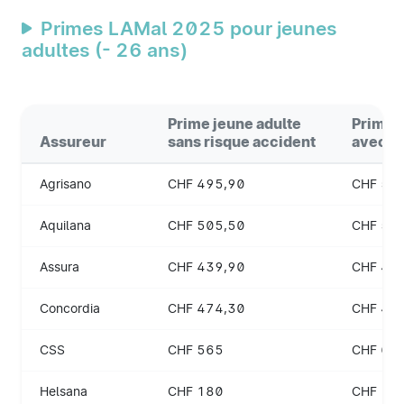
Primes LAMal 2025 pour jeunes
adultes (- 26 ans)
Prime jeune adulte
Prime j
Assureur
sans risque accident
avec r
Agrisano
CHF 495,90
CHF 52
Aquilana
CHF 505,50
CHF 54
Assura
CHF 439,90
CHF 47
Concordia
CHF 474,30
CHF 49
CSS
CHF 565
CHF 60
Helsana
CHF 180
CHF 19