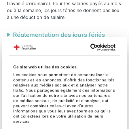
travaillé d’ordinaire). Pour les salariés payés au mois
ou à la semaine, les jours fériés ne donnent pas lieu
à une déduction de salaire.
Réglementation des jours fériés
travaillés
En Suisse, si un jour férié tombe pendant un jour de
repos (samedi ou dimanche), il n’est pas possible de
compenser le jour férié en semaine. En revanche, s’il
Ce site web utilise des cookies.
tombe pendant les congés du salarié, il n’est pas
Les cookies nous permettent de personnaliser le
compté comme jour de vacances. Un atout qui peut
contenu et les annonces, d'offrir des fonctionnalités
relatives aux médias sociaux et d'analyser notre
s’avérer idéal pour optimiser ses ponts et ses
trafic. Nous partageons également des informations
congés, comme nous le verrons un peu plus bas.
sur l'utilisation de notre site avec nos partenaires
de médias sociaux, de publicité et d'analyse, qui
À noter également que la Suisse octroie le droit de
peuvent combiner celles-ci avec d'autres
récupérer un jour férié si le salarié était en arrêt
informations que vous leur avez fournies ou qu'ils
ont collectées lors de votre utilisation de leurs
maladie ce jour-là.
services.