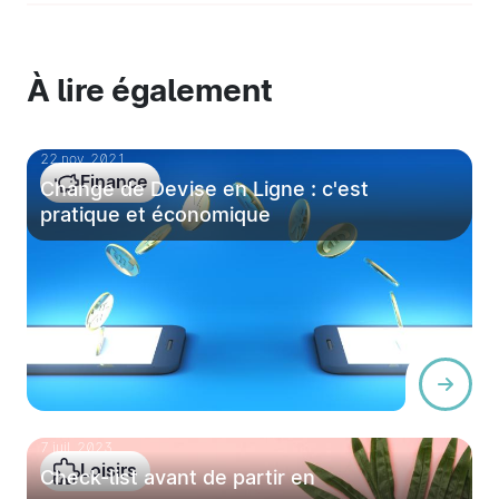
À lire également
22 nov. 2021
Finance
Change de Devise en Ligne : c'est
pratique et économique
7 juil. 2023
Loisirs
Check-list avant de partir en