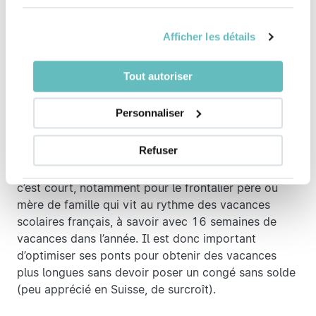
Comment optimiser ses
Afficher les détails
congés 2024 ?
Tout autoriser
Suisse, ponts et RTT
Personnaliser
La Suisse ne dispose pas de RTT comme en France.
Mais rassurez-vous, il est tout de même possible
Refuser
d’optimiser la pose de ses congés en fonction des
jours fériés à venir. 4 semaines de congés par an,
c’est court, notamment pour le frontalier père ou
mère de famille qui vit au rythme des vacances
scolaires français, à savoir avec 16 semaines de
vacances dans l’année. Il est donc important
d’optimiser ses ponts pour obtenir des vacances
plus longues sans devoir poser un congé sans solde
(peu apprécié en Suisse, de surcroît).