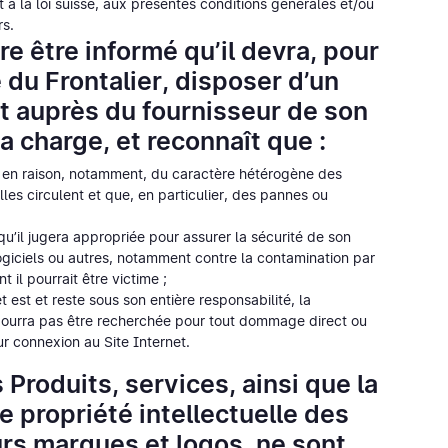
 à la loi suisse, aux présentes conditions générales et/ou
rs.
re être informé qu’il devra, pour
du Frontalier, disposer d’un
it auprès du fournisseur de son
sa charge, et reconnaît que :
ire en raison, notamment, du caractère hétérogène des
lles circulent et que, en particulier, des pannes ou
qu’il jugera appropriée pour assurer la sécurité de son
giciels ou autres, notamment contre la contamination par
t il pourrait être victime ;
est et reste sous son entière responsabilité, la
 pourra pas être recherchée pour tout dommage direct ou
eur connexion au Site Internet.
Produits, services, ainsi que la
e propriété intellectuelle des
urs marques et logos, ne sont