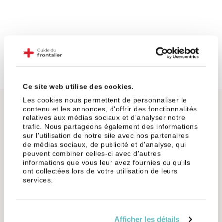
Ce site web utilise des cookies.
Les cookies nous permettent de personnaliser le
Côté Haute-Savoie
Dans l'Ain
contenu et les annonces, d'offrir des fonctionnalités
relatives aux médias sociaux et d'analyser notre
trafic. Nous partageons également des informations
sur l'utilisation de notre site avec nos partenaires
Oubliez un peu les villes super prisées comme Annemasse
de médias sociaux, de publicité et d'analyse, qui
ou Annecy, et pensez plutôt aux espaces verts et aux
peuvent combiner celles-ci avec d'autres
charmes de la campagne. Avec le télétravail qui s'invite
informations que vous leur avez fournies ou qu'ils
dans les pratiques, vous avez maintenant la possibilité de
ont collectées lors de votre utilisation de leurs
services.
chercher un logement un peu plus éloigné de la frontière
tout en gardant un œil sur votre porte-monnaie.
Si vous aimez l'idée de vous évader sur le lac Léman après
Afficher les détails
le boulot, Thonon-les-Bains et Évian-les-Bains sont des