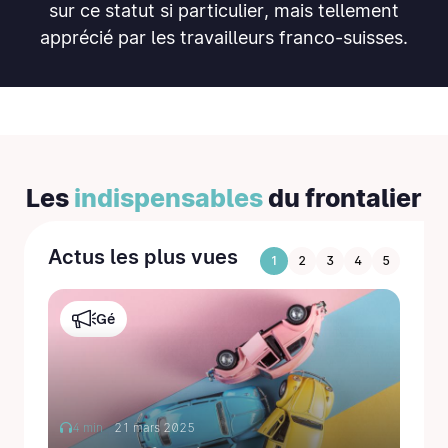
sur ce statut si particulier, mais tellement
apprécié par les travailleurs franco-suisses.
Les
indispensables
du frontalier
Actus les plus vues
1
2
3
4
5
Gé
4 min
21 mars 2025