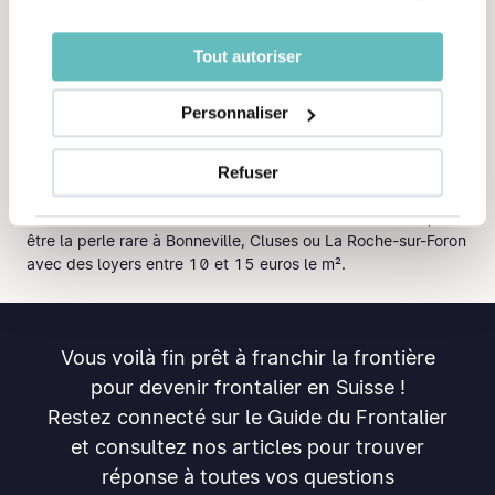
villes où les loyers restent abordables. Pour se rendre sur
votre lieu de travail en Suisse, il vous suffira de faire un petit
Tout autoriser
tour en ferry !
Pour un quotidien qui sent bon l'air frais des montagnes et
Personnaliser
les randos du dimanche, des perles comme Bons-en-
Chablais, Neuvecelle ou encore Lugrin vous offrent une
Refuser
qualité de vie très agréable, sans vous ruiner.
En cherchant dans la vallée de l'Arve, vous dénicherez peut-
être la perle rare à Bonneville, Cluses ou La Roche-sur-Foron
avec des loyers entre 10 et 15 euros le m².
Vous voilà fin prêt à franchir la frontière
pour devenir frontalier en Suisse !
Restez connecté sur le Guide du Frontalier
et consultez nos articles pour trouver
réponse à toutes vos questions