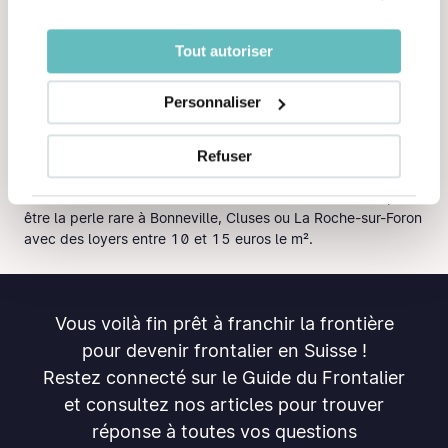
villes où les loyers restent abordables. Pour se rendre sur
votre lieu de travail en Suisse, il vous suffira de faire un petit
Tout autoriser
tour en ferry !
Pour un quotidien qui sent bon l'air frais des montagnes et
Personnaliser
les randos du dimanche, des perles comme Bons-en-
Chablais, Neuvecelle ou encore Lugrin vous offrent une
Refuser
qualité de vie très agréable, sans vous ruiner.
En cherchant dans la vallée de l'Arve, vous dénicherez peut-
être la perle rare à Bonneville, Cluses ou La Roche-sur-Foron
avec des loyers entre 10 et 15 euros le m².
Vous voilà fin prêt à franchir la frontière
pour devenir frontalier en Suisse !
Restez connecté sur le Guide du Frontalier
et consultez nos articles pour trouver
réponse à toutes vos questions