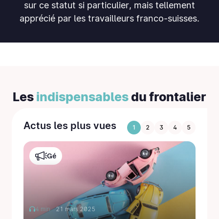
sur ce statut si particulier, mais tellement
apprécié par les travailleurs franco-suisses.
Les
indispensables
du frontalier
Actus les plus vues
1
2
3
4
5
Gé
4 min
21 mars 2025