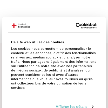
Ce site web utilise des cookies.
Les cookies nous permettent de personnaliser le
Côté Haute-Savoie
Dans l'Ain
contenu et les annonces, d'offrir des fonctionnalités
relatives aux médias sociaux et d'analyser notre
trafic. Nous partageons également des informations
sur l'utilisation de notre site avec nos partenaires
Oubliez un peu les villes super prisées comme Annemasse
de médias sociaux, de publicité et d'analyse, qui
ou Annecy, et pensez plutôt aux espaces verts et aux
peuvent combiner celles-ci avec d'autres
charmes de la campagne. Avec le télétravail qui s'invite
informations que vous leur avez fournies ou qu'ils
dans les pratiques, vous avez maintenant la possibilité de
ont collectées lors de votre utilisation de leurs
services.
chercher un logement un peu plus éloigné de la frontière
tout en gardant un œil sur votre porte-monnaie.
Si vous aimez l'idée de vous évader sur le lac Léman après
Afficher les détails
le boulot, Thonon-les-Bains et Évian-les-Bains sont des