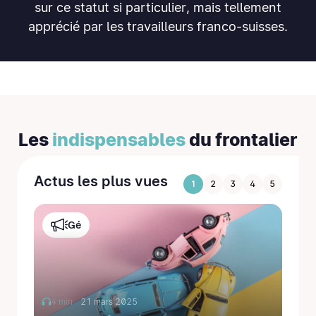
sur ce statut si particulier, mais tellement
apprécié par les travailleurs franco-suisses.
Les
indispensables
du frontalier
Actus les plus vues
1
2
3
4
5
Gé
4 min
21 mars 2025