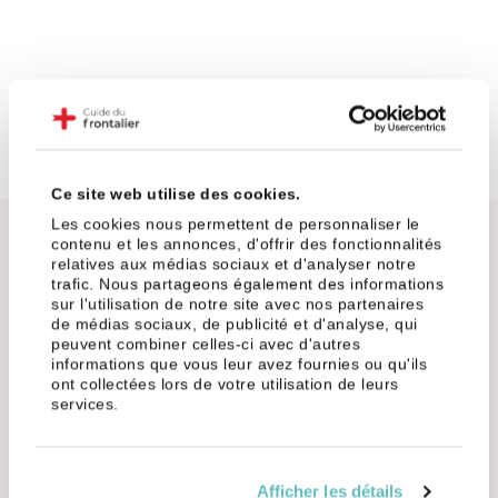
Ce site web utilise des cookies.
Les cookies nous permettent de personnaliser le
Côté Haute-Savoie
Dans l'Ain
contenu et les annonces, d'offrir des fonctionnalités
relatives aux médias sociaux et d'analyser notre
trafic. Nous partageons également des informations
sur l'utilisation de notre site avec nos partenaires
Oubliez un peu les villes super prisées comme Annemasse
de médias sociaux, de publicité et d'analyse, qui
ou Annecy, et pensez plutôt aux espaces verts et aux
peuvent combiner celles-ci avec d'autres
charmes de la campagne. Avec le télétravail qui s'invite
informations que vous leur avez fournies ou qu'ils
dans les pratiques, vous avez maintenant la possibilité de
ont collectées lors de votre utilisation de leurs
services.
chercher un logement un peu plus éloigné de la frontière
tout en gardant un œil sur votre porte-monnaie.
Si vous aimez l'idée de vous évader sur le lac Léman après
Afficher les détails
le boulot, Thonon-les-Bains et Évian-les-Bains sont des