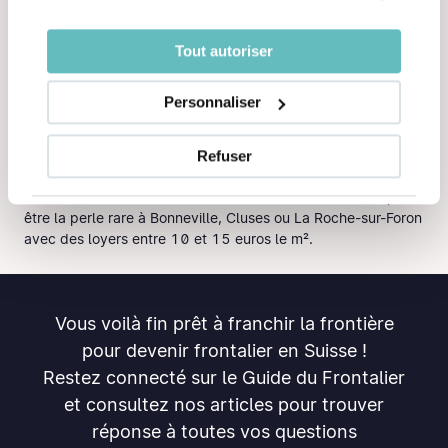
villes où les loyers restent abordables. Pour se rendre sur
votre lieu de travail en Suisse, il vous suffira de faire un petit
Tout autoriser
tour en ferry !
Pour un quotidien qui sent bon l'air frais des montagnes et
Personnaliser
les randos du dimanche, des perles comme Bons-en-
Chablais, Neuvecelle ou encore Lugrin vous offrent une
Refuser
qualité de vie très agréable, sans vous ruiner.
En cherchant dans la vallée de l'Arve, vous dénicherez peut-
être la perle rare à Bonneville, Cluses ou La Roche-sur-Foron
avec des loyers entre 10 et 15 euros le m².
Vous voilà fin prêt à franchir la frontière
pour devenir frontalier en Suisse !
Restez connecté sur le Guide du Frontalier
et consultez nos articles pour trouver
réponse à toutes vos questions