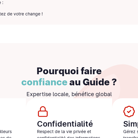
 :
itez de votre change !
Pourquoi faire
confiance
au Guide ?
Expertise locale, bénéfice global
Confidentialité
Sim
lleurs
Respect de la vie privée et
Gérez 
nes de
confidentialité des informations
transfr