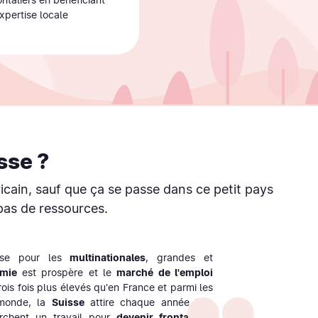
xpertise locale
sse ?
cain, sauf que ça se passe dans ce petit pays
pas de ressources.
ise pour les
multinationales
, grandes et
omie
est prospère et le
marché de l'emploi
rois fois plus élevés qu'en France et parmi les
 monde, la
Suisse
attire chaque année bon
rchent un travail pour
devenir frontaliers
.