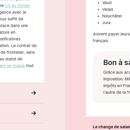
Vaud
tre
CV au format
Valais
rgence avec le
Neuchâtel
ous suffit de
Jura
 place dans une
ature en
doivent payer leurs
tificatives
français.
ation. Le contrat de
 de frontalier, sans
 au statut de
Bon à s
ant en Suisse
tout
Grâce aux acc
imposition. Mê
impôts en Fran
l'autre de la f
Le change de sala