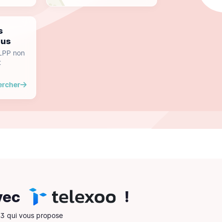
s
dus
 LPP non
t
ercher
vec
!
13 qui vous propose