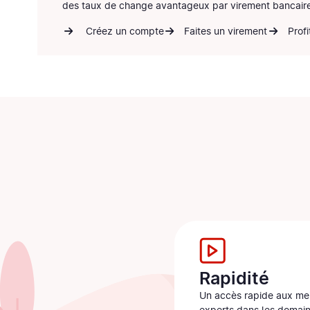
des
taux de change avantageux
par virement bancaire
Créez un compte
Faites un virement
Prof
Rapidité
Un accès rapide aux mei
experts dans les domai