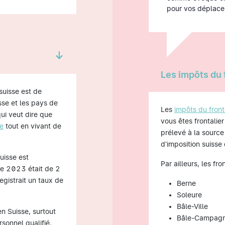
pour vos déplace
Les impôts du 
suisse est de
sse et les pays de
Les
impôts du front
qui veut dire que
vous êtes frontalie
se
tout en vivant de
prélevé à la source
d'imposition suisse
uisse est
Par ailleurs, les fr
re 2023 était de 2
egistrait un taux de
Berne
Soleure
Bâle-Ville
n Suisse, surtout
Bâle-Campag
rsonnel qualifié.