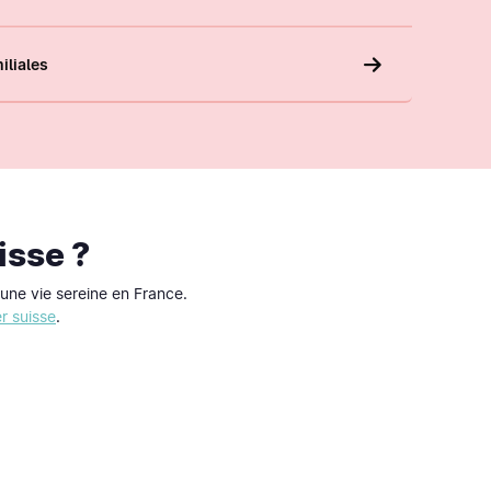
iliales
isse ?
une vie sereine en France.
er suisse
.