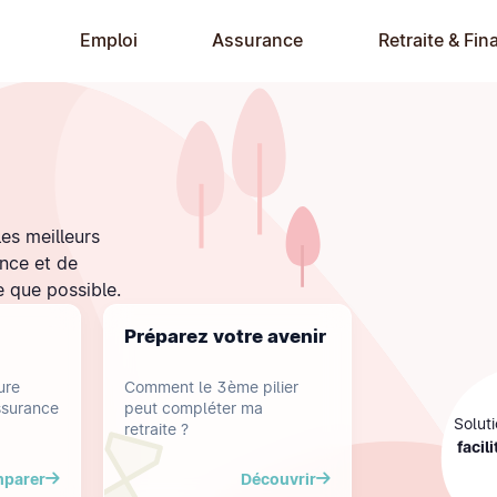
Emploi
Assurance
Retraite & Fin
es meilleurs
ance et de
e que possible.
Préparez votre avenir
ure
Comment le 3ème pilier
ssurance
peut compléter ma
Solut
retraite ?
facili
parer
Découvrir